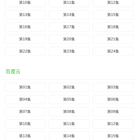
第10集
第11集
第12集
第13集
第14集
第15集
第16集
第17集
第18集
第19集
第20集
第21集
第22集
第23集
第24集
百度云
第01集
第02集
第03集
第04集
第05集
第06集
第07集
第08集
第09集
第10集
第11集
第12集
第13集
第14集
第15集