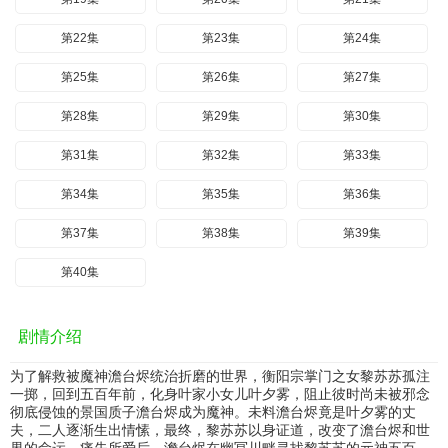
第22集
第23集
第24集
第25集
第26集
第27集
第28集
第29集
第30集
第31集
第32集
第33集
第34集
第35集
第36集
第37集
第38集
第39集
第40集
剧情介绍
为了解救被魔神澹台烬统治折磨的世界，衡阳宗掌门之女黎苏苏孤注
一掷，回到五百年前，化身叶家小女儿叶夕雾，阻止彼时尚未被邪念
彻底侵蚀的景国质子澹台烬成为魔神。未料澹台烬竟是叶夕雾的丈
夫，二人逐渐生出情愫，最终，黎苏苏以身证道，改变了澹台烬和世