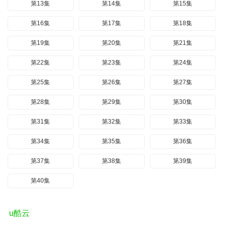
第13集
第14集
第15集
第16集
第17集
第18集
第19集
第20集
第21集
第22集
第23集
第24集
第25集
第26集
第27集
第28集
第29集
第30集
第31集
第32集
第33集
第34集
第35集
第36集
第37集
第38集
第39集
第40集
u酷云