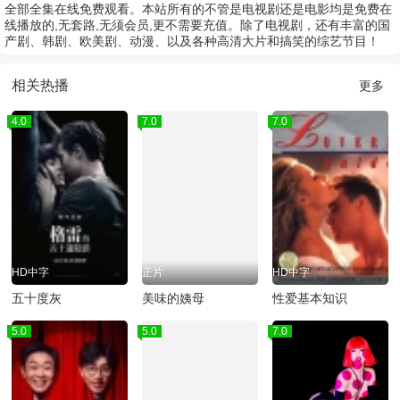
全部全集在线免费观看。本站所有的不管是电视剧还是电影均是免费在
线播放的,无套路,无须会员,更不需要充值。除了电视剧，还有丰富的国
产剧、韩剧、欧美剧、动漫、以及各种高清大片和搞笑的综艺节目！
相关热播
更多
4.0
7.0
7.0
HD中字
正片
HD中字
五十度灰
美味的姨母
性爱基本知识
5.0
5.0
7.0