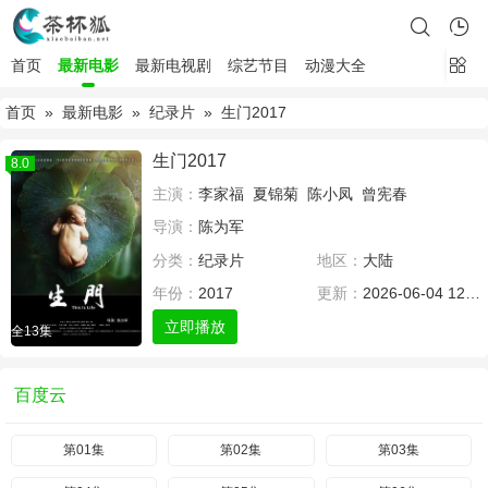
首页
最新电影
最新电视剧
综艺节目
动漫大全
首页
»
最新电影
»
纪录片
» 生门2017
生门2017
8.0
主演：
李家福
夏锦菊
陈小凤
曾宪春
导演：
陈为军
分类：
纪录片
地区：
大陆
年份：
2017
更新：
2026-06-04 12:01
立即播放
全13集
百度云
第01集
第02集
第03集