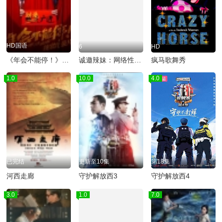
HD国语
6
HD
《年会不能停！》独家纪录片
诚邀辣妹：网络性与爱
疯马歌舞秀
1.0
10.0
4.0
已完结
更新至10集
第18集
河西走廊
守护解放西3
守护解放西4
3.0
1.0
7.0