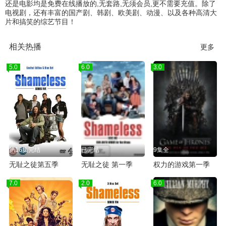
还是电影均是免费在线播放的,无套路,无须会员,更不需要充值。除了
电视剧，还有丰富的国产剧、韩剧、欧美剧、动漫、以及各种高清大
片和搞笑的综艺节目！
相关热播
更多
5.0
6.0
3.0
第16集完结
已完结
9集全
无耻之徒第五季
无耻之徒 第一季
权力的游戏第一季
7.0
2.0
6.0