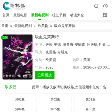
首页
最新电影
最新电视剧
综艺节目
动漫大全
首页
»
最新电视剧
»
欧美剧
» 吸血鬼莱斯特
吸血鬼莱斯特
5.0
主演：
萨姆·里德
雅各布·安德森
阿萨德·扎曼
德
导演：
克雷格·齐斯克
分类：
欧美剧
地区：
美国
年份：
2026
更新：
2026-07-20 00:00
立即播放
更新至第07集
乐多云
提示：播放失败请切换线路,勿信视频中任何广告!
第01集
第02集
第03集
第04集
第05集
第06集