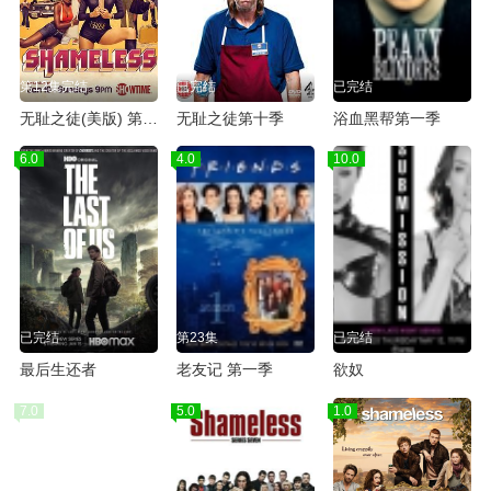
第12集完结
已完结
已完结
无耻之徒(美版) 第六季
无耻之徒第十季
浴血黑帮第一季
6.0
4.0
10.0
已完结
第23集
已完结
最后生还者
老友记 第一季
欲奴
7.0
5.0
1.0