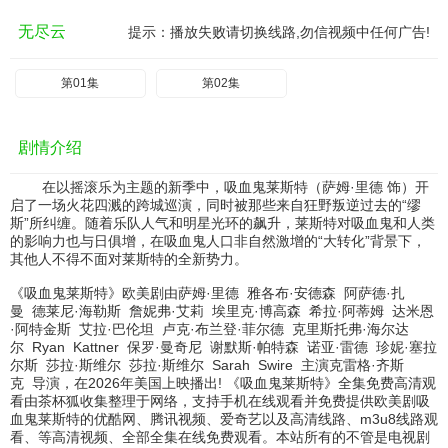
无尽云
提示：播放失败请切换线路,勿信视频中任何广告!
第01集
第02集
剧情介绍
在以摇滚乐为主题的新季中，吸血鬼莱斯特（萨姆·里德 饰）开
启了一场火花四溅的跨城巡演，同时被那些来自狂野叛逆过去的“缪
斯”所纠缠。随着乐队人气和明星光环的飙升，莱斯特对吸血鬼和人类
的影响力也与日俱增，在吸血鬼人口非自然激增的“大转化”背景下，
其他人不得不面对莱斯特的全新势力。
《吸血鬼莱斯特》欧美剧由
萨姆·里德
雅各布·安德森
阿萨德·扎
曼
德莱尼·海勒斯
詹妮弗·艾莉
埃里克·博高森
希拉·阿蒂姆
达米恩
·阿特金斯
艾拉·巴伦坦
卢克·布兰登·菲尔德
克里斯托弗·海尔达
尔
Ryan
Kattner
保罗·曼奇尼
谢默斯·帕特森
诺亚·雷德
珍妮·塞拉
尔斯
莎拉·斯维尔
莎拉·斯维尔
Sarah
Swire
主演
克雷格·齐斯
克
导演，在2026年美国上映播出! 《吸血鬼莱斯特》全集免费高清观
看由茶杯狐收集整理于网络，支持手机在线观看并免费提供欧美剧吸
血鬼莱斯特的优酷网、腾讯视频、爱奇艺以及高清线路、m3u8线路观
看、等高清视频、全部全集在线免费观看。本站所有的不管是电视剧