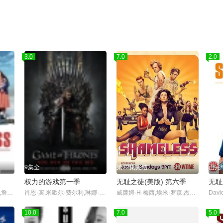
3.0
7.0
2.0
9集全
第12集完结
已完
权力的游戏第一季
无耻之徒(美版) 第六季
无耻
安-玛莉·杜芙,大卫·斯瑞弗,詹姆斯·麦卡沃伊,玛克辛·皮克
肖恩·宾,米歇尔·费尔利,琳娜·海蒂,彼特·丁拉基,艾米莉亚·克拉克,基特·哈灵顿,苏菲·特纳,麦茜·威廉姆斯,尼古拉·科斯特-瓦尔道,伊恩·格雷,约翰·布莱德利
威廉姆·H·梅西,埃米·罗森,杰瑞米·艾伦·怀特,伊森·卡特科斯基,卡梅隆·莫纳汉,艾玛·肯尼,史蒂夫·豪威,珊诺拉·汉普顿,德蒙特·莫罗尼,艾米莉·贝吉尔,诺尔·费舍,迈克尔·帕特里克·麦克吉尔,艾玛·格林威尔,妮科尔·布鲁姆,史蒂夫·卡兹,泰勒·贾克布·摩尔,萨莎·亚历山大,阿兰·罗森伯格,卢卡·奥利尔,杰夫·皮埃尔,迈克尔·瑞利·伯克,雪琳·芬,威尔·萨索,伊西多拉·格瑞新特,布兰登·西姆斯
David
10.0
5.0