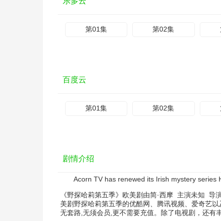
乐多云
第01集
第02集
百度云
第01集
第02集
剧情介绍
Acorn TV has renewed its Irish mystery series Har
《野探哈莉第五季》欧美剧由
简·西摩
主演
未知
导演
美剧野探哈莉第五季的优酷网、腾讯视频、爱奇艺以
无套路,无须会员,更不需要充值。除了电视剧，还