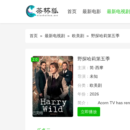
首页
最新电影
最新电视剧
首页
»
最新电视剧
»
欧美剧
» 野探哈莉第五季
野探哈莉第五季
2.0
主演：
简·西摩
导演：
未知
分类：
欧美剧
年份：
2026
简介：
Acorn TV has renewed
立即播放
已完结