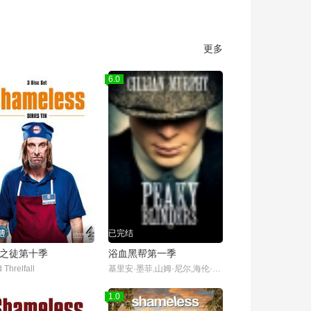
更多
6.0
结
已完结
之徒第十季
浴血黑帮第一季
 Threlfall
基里安·墨菲,山姆·尼尔,海伦·麦克洛瑞,保罗·安德森,安娜贝拉·沃丽丝,苏菲·兰朵,奈德·丹内利,乔·科尔,芬恩·科尔,哈利·克登,娜塔莎·奥基弗,托尼·皮茨,艾米-费欧‧爱德华兹,乔丹·博尔格,凯特·菲利普斯,本杰明·西番雅,伊多·戈德堡,夏莉·墨菲,亚历山大·希迪格,盖特·杨森,诺亚·泰勒,尼尔·贝尔,山姆·哈兹尔丁,丹尼尔·弗恩,帕迪·康斯戴恩,查理·科里德-米尔斯,杰克·罗文,Ian P
1.0