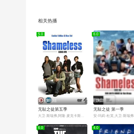
相关热播
5.0
6.0
第16集完结
已完结
无耻之徒第五季
无耻之徒 第一季
大卫·斯瑞弗,阿隆·麦克卡斯克,杰拉德·基恩斯
6.0
4.0