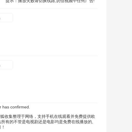
提示：播放失败请切换线路,勿信视频中任何广告!
集
集
r has confirmed.
茶杯狐收集整理于网络，支持手机在线观看并免费提供欧
站所有的不管是电视剧还是电影均是免费在线播放的,
目！