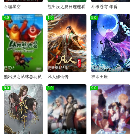
吞噬星空
熊出没之夏日连连看
斗破苍穹 年番
4.0
1.0
5.0
已完结
更新至186集
更新至209集
熊出没之丛林总动员
凡人修仙传
神印王座
8.0
8.0
9.0