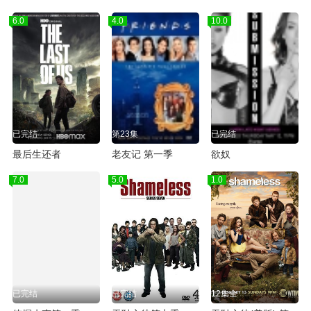
6.0
4.0
10.0
已完结
第23集
已完结
最后生还者
老友记 第一季
欲奴
7.0
5.0
1.0
已完结
已完结
12集全