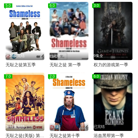
5.0
6.0
3.0
第16集完结
已完结
9集全
无耻之徒第五季
无耻之徒 第一季
权力的游戏第一季
7.0
2.0
6.0
第12集完结
已完结
已完结
无耻之徒(美版) 第六季
无耻之徒第十季
浴血黑帮第一季