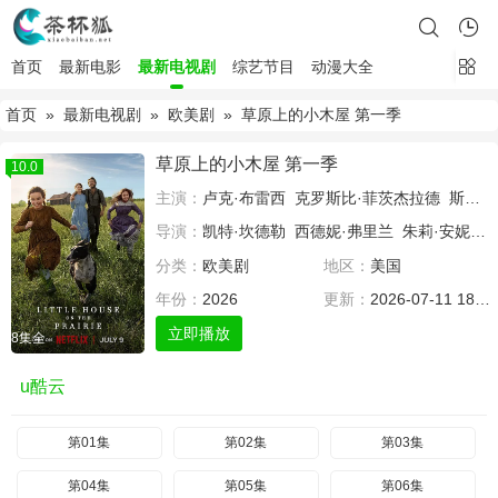
首页
最新电影
最新电视剧
综艺节目
动漫大全
首页
»
最新电视剧
»
欧美剧
» 草原上的小木屋 第一季
草原上的小木屋 第一季
10.0
主演：
卢克·布雷西
克罗斯比·菲茨杰拉德
斯凯沃克·休斯
导演：
凯特·坎德勒
西德妮·弗里兰
朱莉·安妮·罗宾逊
分类：
欧美剧
地区：
美国
年份：
2026
更新：
2026-07-11 18:16
立即播放
8集全
u酷云
第01集
第02集
第03集
第04集
第05集
第06集