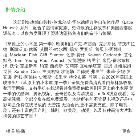
剧情介绍
这部剧集改编自劳拉·英戈尔斯·怀尔德经典半自传体作品《Little
House》系列，融合了温情家庭剧、史诗般的生存故事和美国西部起
源传奇，以多角度展现了塑造边疆拓荒者们的奋斗与荣耀。
《草原上的小木屋 第一季》欧美剧由
卢克·布雷西
克罗斯比·菲茨杰拉
德
斯凯沃克·休斯
艾丽丝·哈尔西
瑞安·罗宾斯
蕾贝卡∙阿姆扎
拉
Maclean
Fish
Cliff
Sumter
佐伊·费什
Kowen
Cadorath
艾伦·
默克
Tom
Young
Paul
Andrich
安德烈娅·格里宁
米昆·费尔布拉
泽
沃伦·克里斯蒂
约克·西姆斯
艾莉莎·瓦帕纳塔克
雷恩·扎维尼姆·
戈茨
Xander
Cole
主演
凯特·坎德勒
西德妮·弗里兰
朱莉·安妮·罗
宾逊
萨拉·阿迪纳·史密斯
埃里卡·特伦布莱
导演，在2026年美国上
映播出! 《草原上的小木屋 第一季》全集免费高清观看由茶杯狐收集
整理于网络，支持手机在线观看并免费提供欧美剧草原上的小木屋 第
一季的优酷网、腾讯视频、爱奇艺以及高清线路、m3u8线路观看、等
高清视频、全部全集在线免费观看。本站所有的不管是电视剧还是电
影均是免费在线播放的,无套路,无须会员,更不需要充值。除了电视
剧，还有丰富的国产剧、韩剧、欧美剧、动漫、以及各种高清大片和
搞笑的综艺节目！
相关热播
更多