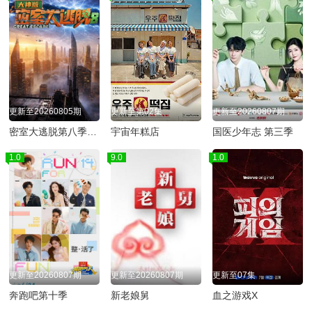
更新至20260805期
更新至第02集
更新至20260807期
密室大逃脱第八季大神版
宇宙年糕店
国医少年志 第三季
1.0
9.0
1.0
更新至20260807期
更新至20260807期
更新至07集
奔跑吧第十季
新老娘舅
血之游戏X