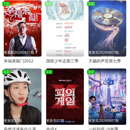
7.0
9.0
1.0
更新至20260807期
更新至09期
更新至20260807期
幸福来敲门2012
国医少年志第三季
天赐的声音第七季
4.0
1.0
8.0
更新至12期
更新至07期
更新至20260807期
虽然没准备什么菜第四季
血战X
一站到底·少年季第2季