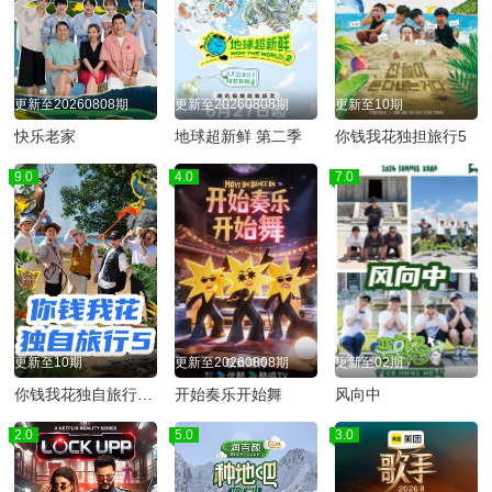
更新至20260808期
更新至20260808期
更新至10期
快乐老家
地球超新鲜 第二季
你钱我花独担旅行5
9.0
4.0
7.0
更新至10期
更新至20260808期
更新至02期
你钱我花独自旅行第五季
开始奏乐开始舞
风向中
2.0
5.0
3.0