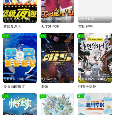
更新至20260725期
更新至20260808期
更新至10期
超级夜总会
天才冲冲冲
重症解密
2.0
6.0
8.0
更新至第399期
更新至26集
更新至20260808期
美食新闻报道
唱钱
闲着干嘛呢
5.0
4.0
4.0