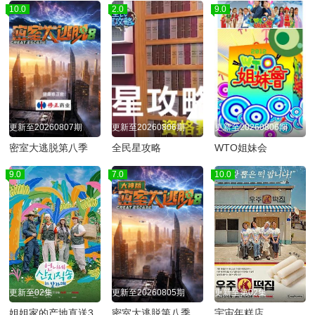
10.0
2.0
9.0
更新至20260807期
更新至20260806期
更新至20260806期
密室大逃脱第八季
全民星攻略
WTO姐妹会
9.0
7.0
10.0
更新至02集
更新至20260805期
更新至第02集
姐姐家的产地直送3
密室大逃脱第八季大神版
宇宙年糕店