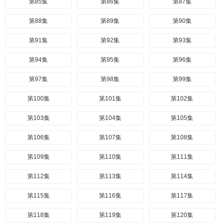
第85集
第86集
第87集
第88集
第89集
第90集
第91集
第92集
第93集
第94集
第95集
第96集
第97集
第98集
第99集
第100集
第101集
第102集
第103集
第104集
第105集
第106集
第107集
第108集
第109集
第110集
第111集
第112集
第113集
第114集
第115集
第116集
第117集
第118集
第119集
第120集