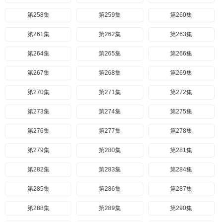
第258集
第259集
第260集
第261集
第262集
第263集
第264集
第265集
第266集
第267集
第268集
第269集
第270集
第271集
第272集
第273集
第274集
第275集
第276集
第277集
第278集
第279集
第280集
第281集
第282集
第283集
第284集
第285集
第286集
第287集
第288集
第289集
第290集