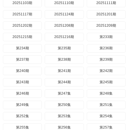
20251103期
20251110期
20251111期
20251117期
20251124期
20251201期
20251202期
20251208期
20251209期
20251215期
20251216期
第233期
第234期
第235期
第236期
第237期
第238期
第239期
第240期
第241期
第242期
第243期
第244期
第245期
第246期
第247集
第248集
第249集
第250集
第251集
第252集
第253集
第254集
第255集
第256集
第257集