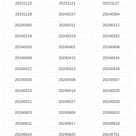
20231120
20231121
20231127
20231128
20240227
20240304
20240305
20240311
20240312
20240318
20240319
20240325
20240326
20240401
20240408
20240409
20240415
20240416
20240422
20240423
20240429
20240430
20240506
20240507
20240513
20240514
20240520
20240521
20240527
20240528
20240603
20240604
20240610
20240611
20240617
20240618
20240624
20240625
20240701