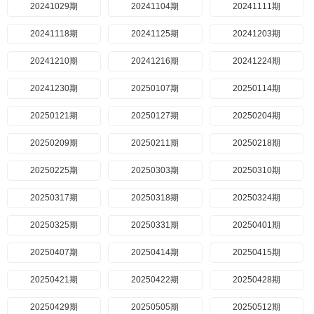
20241029期
20241104期
20241111期
20241118期
20241125期
20241203期
20241210期
20241216期
20241224期
20241230期
20250107期
20250114期
20250121期
20250127期
20250204期
20250209期
20250211期
20250218期
20250225期
20250303期
20250310期
20250317期
20250318期
20250324期
20250325期
20250331期
20250401期
20250407期
20250414期
20250415期
20250421期
20250422期
20250428期
20250429期
20250505期
20250512期