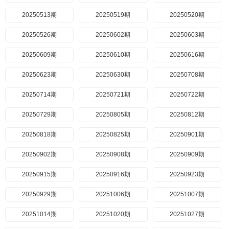
20250513期
20250519期
20250520期
20250526期
20250602期
20250603期
20250609期
20250610期
20250616期
20250623期
20250630期
20250708期
20250714期
20250721期
20250722期
20250729期
20250805期
20250812期
20250818期
20250825期
20250901期
20250902期
20250908期
20250909期
20250915期
20250916期
20250923期
20250929期
20251006期
20251007期
20251014期
20251020期
20251027期