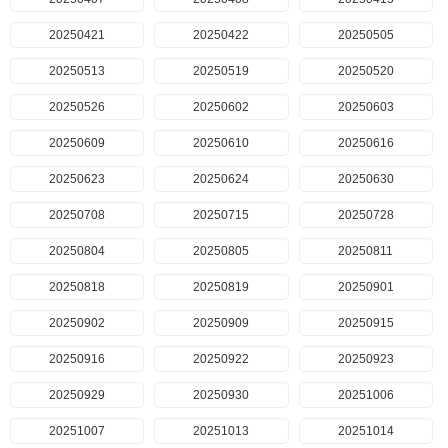
20250421
20250422
20250505
20250513
20250519
20250520
20250526
20250602
20250603
20250609
20250610
20250616
20250623
20250624
20250630
20250708
20250715
20250728
20250804
20250805
20250811
20250818
20250819
20250901
20250902
20250909
20250915
20250916
20250922
20250923
20250929
20250930
20251006
20251007
20251013
20251014