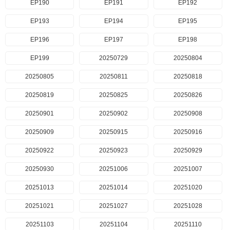
EP190
EP191
EP192
EP193
EP194
EP195
EP196
EP197
EP198
EP199
20250729
20250804
20250805
20250811
20250818
20250819
20250825
20250826
20250901
20250902
20250908
20250909
20250915
20250916
20250922
20250923
20250929
20250930
20251006
20251007
20251013
20251014
20251020
20251021
20251027
20251028
20251103
20251104
20251110