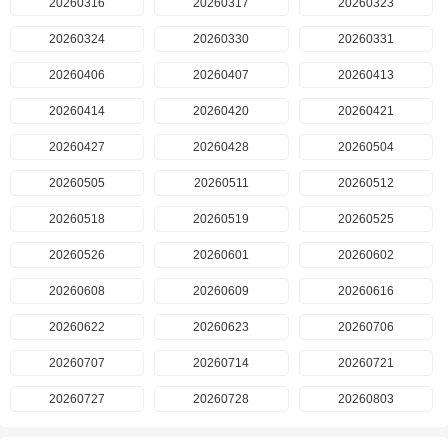
20260316
20260317
20260323
20260324
20260330
20260331
20260406
20260407
20260413
20260414
20260420
20260421
20260427
20260428
20260504
20260505
20260511
20260512
20260518
20260519
20260525
20260526
20260601
20260602
20260608
20260609
20260616
20260622
20260623
20260706
20260707
20260714
20260721
20260727
20260728
20260803