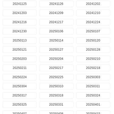
20241125
20241126
20241202
20241203
20241209
20241210
20241216
20241217
20241224
20241230
20250106
20250107
20250113
20250114
20250120
20250121
20250127
20250128
20250203
20250204
20250210
20250211
20250217
20250218
20250224
20250225
20250303
20250304
20250310
20250311
20250317
20250318
20250324
20250325
20250331
20250401
20250407
20250408
20250415