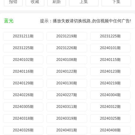
报错
收藏
刷新
上集
下集
蓝光
提示：播放失败请切换线路,勿信视频中任何广告!
20231211期
20231219期
20231225期
20231225期
20231226期
20240101期
20240102期
20240108期
20240115期
20240116期
20240122期
20240123期
20240129期
20240130期
20240219期
20240226期
20240227期
20240304期
20240305期
20240311期
20240312期
20240318期
20240319期
20240325期
20240326期
20240401期
20240408期