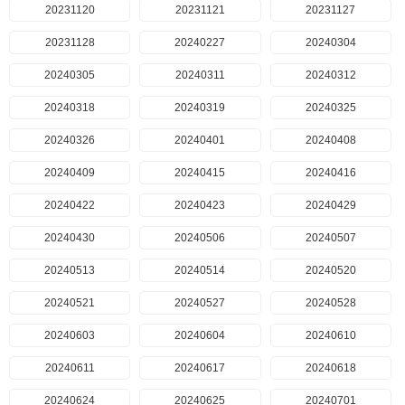
20231120
20231121
20231127
20231128
20240227
20240304
20240305
20240311
20240312
20240318
20240319
20240325
20240326
20240401
20240408
20240409
20240415
20240416
20240422
20240423
20240429
20240430
20240506
20240507
20240513
20240514
20240520
20240521
20240527
20240528
20240603
20240604
20240610
20240611
20240617
20240618
20240624
20240625
20240701