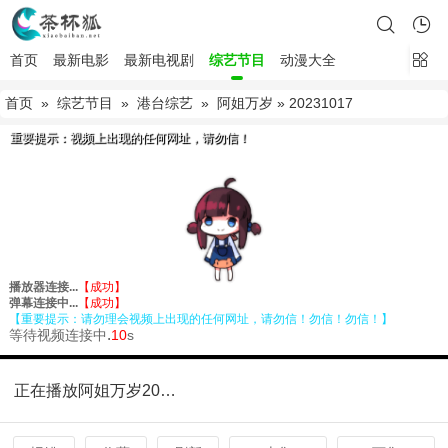
首页
最新电影
最新电视剧
综艺节目
动漫大全
首页
»
综艺节目
»
港台综艺
»
阿姐万岁
» 20231017
正在播放阿姐万岁20231017