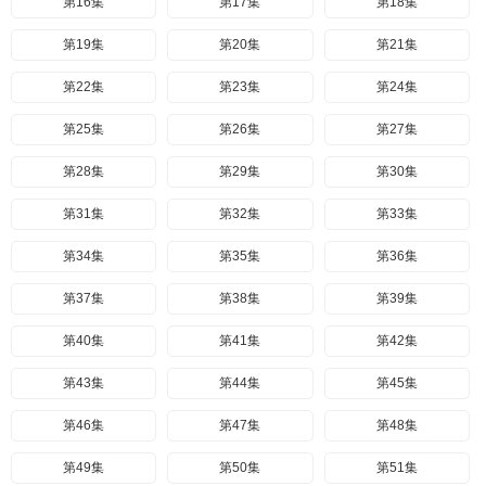
第16集
第17集
第18集
第19集
第20集
第21集
第22集
第23集
第24集
第25集
第26集
第27集
第28集
第29集
第30集
第31集
第32集
第33集
第34集
第35集
第36集
第37集
第38集
第39集
第40集
第41集
第42集
第43集
第44集
第45集
第46集
第47集
第48集
第49集
第50集
第51集