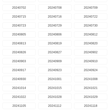
20240702
20240708
20240709
20240715
20240716
20240722
20240723
20240729
20240730
20240805
20240806
20240812
20240813
20240819
20240820
20240826
20240827
20240902
20240903
20240909
20240910
20240917
20240923
20240924
20240930
20241001
20241008
20241014
20241015
20241021
20241022
20241028
20241029
20241105
20241112
20241118