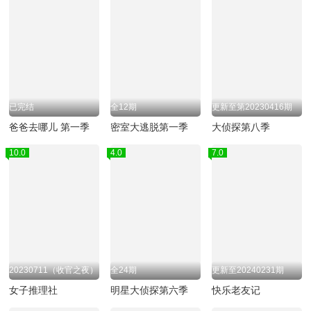
已完结
全12期
更新至第20230416期
爸爸去哪儿 第一季
密室大逃脱第一季
大侦探第八季
10.0
4.0
7.0
20230711（收官之夜）
全24期
更新至20240231期
女子推理社
明星大侦探第六季
快乐老友记