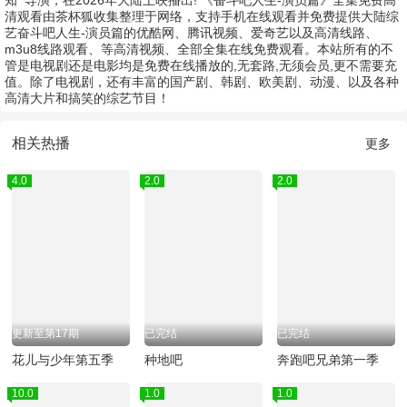
知
导演，在2026年大陆上映播出! 《奋斗吧人生-演员篇》全集免费高
清观看由茶杯狐收集整理于网络，支持手机在线观看并免费提供大陆综
艺奋斗吧人生-演员篇的优酷网、腾讯视频、爱奇艺以及高清线路、
m3u8线路观看、等高清视频、全部全集在线免费观看。本站所有的不
管是电视剧还是电影均是免费在线播放的,无套路,无须会员,更不需要充
值。除了电视剧，还有丰富的国产剧、韩剧、欧美剧、动漫、以及各种
高清大片和搞笑的综艺节目！
相关热播
更多
4.0
2.0
2.0
更新至第17期
已完结
已完结
花儿与少年第五季
种地吧
奔跑吧兄弟第一季
10.0
1.0
1.0