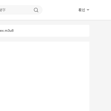
看过
dex.m3u8