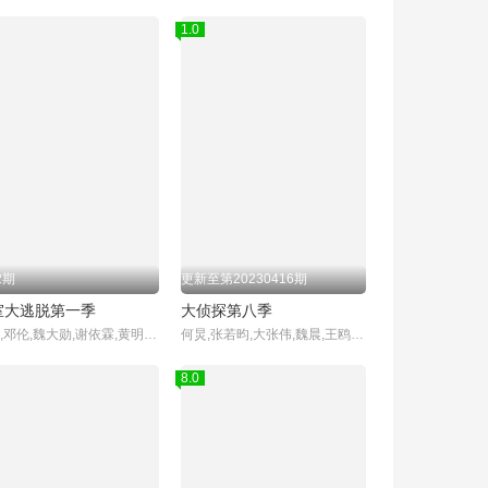
1.0
2期
更新至第20230416期
室大逃脱第一季
大侦探第八季
杨幂,邓伦,魏大勋,谢依霖,黄明昊,张国伟
何炅,张若昀,大张伟,魏晨,王鸥,杨蓉,齐思钧
8.0