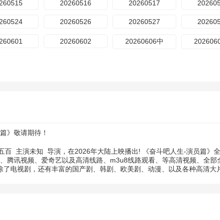
260515
20260516
20260517
20260
260524
20260526
20260527
20260
260601
20260602
20260606中
202606
篇》敬请期待！
五百
主演
未知
导演，在2026年大陆上映播出! 《奋斗吧人生-演员篇
网、腾讯视频、爱奇艺以及高清线路、m3u8线路观看、等高清视频、全
。除了电视剧，还有丰富的国产剧、韩剧、欧美剧、动漫、以及各种高清大