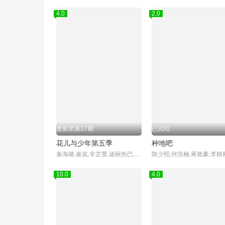
4.0
2.0
更新至第17期
已完结
花儿与少年第五季
种地吧
秦海璐,秦岚,辛芷蕾,迪丽热巴,赵昭仪,王安宇,胡先煦
10.0
4.0