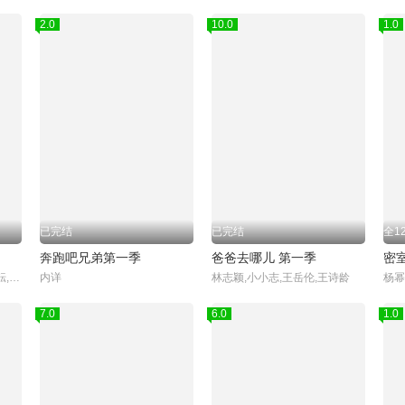
2.0
10.0
1.0
已完结
已完结
全1
奔跑吧兄弟第一季
爸爸去哪儿 第一季
密
陈少熙,何浩楠,蒋敦豪,李耕耘,李昊,鹭卓,王一珩,赵小童,卓沅,赵一博
内详
林志颖,小小志,王岳伦,王诗龄
7.0
6.0
1.0