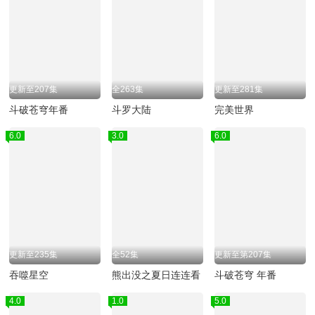
更新至207集
全263集
更新至281集
斗破苍穹年番
斗罗大陆
完美世界
6.0
3.0
6.0
更新至235集
全52集
更新至第207集
吞噬星空
熊出没之夏日连连看
斗破苍穹 年番
4.0
1.0
5.0