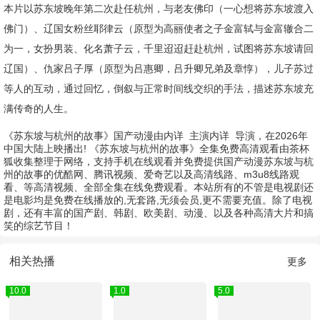
本片以苏东坡晚年第二次赴任杭州，与老友佛印（一心想将苏东坡渡入
佛门）、辽国女粉丝耶律云（原型为高丽使者之子金富轼与金富辙合二
为一，女扮男装、化名萧子云，千里迢迢赶赴杭州，试图将苏东坡请回
辽国）、仇家吕子厚（原型为吕惠卿，吕升卿兄弟及章惇），儿子苏过
等人的互动，通过回忆，倒叙与正常时间线交织的手法，描述苏东坡充
满传奇的人生。
《苏东坡与杭州的故事》国产动漫由
内详
主演
内详
导演，在2026年
中国大陆上映播出! 《苏东坡与杭州的故事》全集免费高清观看由茶杯
狐收集整理于网络，支持手机在线观看并免费提供国产动漫苏东坡与杭
州的故事的优酷网、腾讯视频、爱奇艺以及高清线路、m3u8线路观
看、等高清视频、全部全集在线免费观看。本站所有的不管是电视剧还
是电影均是免费在线播放的,无套路,无须会员,更不需要充值。除了电视
剧，还有丰富的国产剧、韩剧、欧美剧、动漫、以及各种高清大片和搞
笑的综艺节目！
相关热播
更多
10.0
1.0
5.0