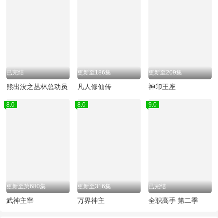
已完结
更新至186集
更新至209集
熊出没之丛林总动员
凡人修仙传
神印王座
8.0
8.0
9.0
更新至第680集
更新至316集
已完结
武神主宰
万界神主
全职高手 第二季