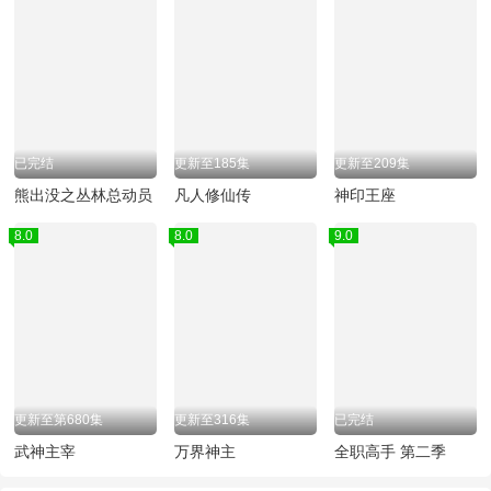
已完结
更新至185集
更新至209集
熊出没之丛林总动员
凡人修仙传
神印王座
8.0
8.0
9.0
更新至第680集
更新至316集
已完结
武神主宰
万界神主
全职高手 第二季