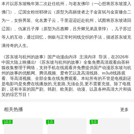
本片以苏东坡晚年第二次赴任杭州，与老友佛印（一心想将苏东坡渡入
佛门）、辽国女粉丝耶律云（原型为高丽使者之子金富轼与金富辙合二
为一，女扮男装、化名萧子云，千里迢迢赶赴杭州，试图将苏东坡请回
辽国）、仇家吕子厚（原型为吕惠卿，吕升卿兄弟及章惇），儿子苏过
等人的互动，通过回忆，倒叙与正常时间线交织的手法，描述苏东坡充
满传奇的人生。
《苏东坡与杭州的故事》国产动漫由
内详
主演
内详
导演，在2026年
中国大陆上映播出! 《苏东坡与杭州的故事》全集免费高清观看由茶杯
狐收集整理于网络，支持手机在线观看并免费提供国产动漫苏东坡与杭
州的故事的优酷网、腾讯视频、爱奇艺以及高清线路、m3u8线路观
看、等高清视频、全部全集在线免费观看。本站所有的不管是电视剧还
是电影均是免费在线播放的,无套路,无须会员,更不需要充值。除了电视
剧，还有丰富的国产剧、韩剧、欧美剧、动漫、以及各种高清大片和搞
笑的综艺节目！
相关热播
更多
10.0
1.0
5.0