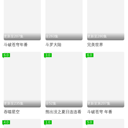
更新至207集
全263集
更新至280集
斗破苍穹年番
斗罗大陆
完美世界
6.0
3.0
6.0
更新至235集
全52集
更新至第207集
吞噬星空
熊出没之夏日连连看
斗破苍穹 年番
4.0
1.0
5.0