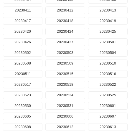
20230411
20230412
20230413
20230417
20230418
20230419
20230420
20230424
20230425
20230426
20230427
20230501
20230502
20230503
20230504
20230508
20230509
20230510
20230511
20230515
20230516
20230517
20230518
20230522
20230523
20230524
20230525
20230530
20230531
20230601
20230605
20230606
20230607
20230608
20230612
20230613