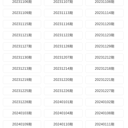
20231106期
20231107期
20231108期
20231109期
20231113期
20231114期
20231115期
20231116期
20231120期
20231121期
20231122期
20231123期
20231127期
20231128期
20231129期
20231130期
20231207期
20231212期
20231213期
20231214期
20231218期
20231219期
20231220期
20231221期
20231225期
20231226期
20231227期
20231228期
20240101期
20240102期
20240103期
20240104期
20240108期
20240109期
20240110期
20240111期