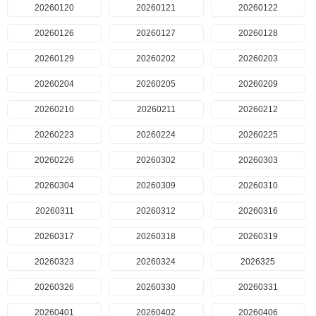
20260120
20260121
20260122
20260126
20260127
20260128
20260129
20260202
20260203
20260204
20260205
20260209
20260210
20260211
20260212
20260223
20260224
20260225
20260226
20260302
20260303
20260304
20260309
20260310
20260311
20260312
20260316
20260317
20260318
20260319
20260323
20260324
2026325
20260326
20260330
20260331
20260401
20260402
20260406