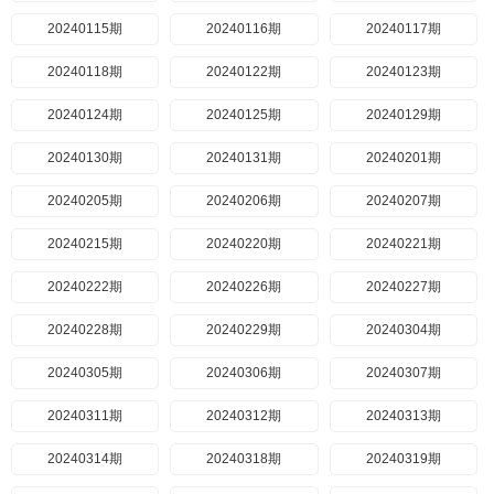
20240115期
20240116期
20240117期
20240118期
20240122期
20240123期
20240124期
20240125期
20240129期
20240130期
20240131期
20240201期
20240205期
20240206期
20240207期
20240215期
20240220期
20240221期
20240222期
20240226期
20240227期
20240228期
20240229期
20240304期
20240305期
20240306期
20240307期
20240311期
20240312期
20240313期
20240314期
20240318期
20240319期