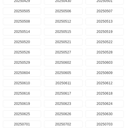
20250429
20250430
20250501
20250505
20250506
20250507
20250508
20250512
20250513
20250514
20250515
20250519
20250520
20250521
20250522
20250526
20250527
20250528
20250529
20250602
20250603
20250604
20250605
20250609
20250610
20250611
20250612
20250616
20250617
20250618
20250619
20250623
20250624
20250625
20250626
20250630
20250701
20250702
20250703