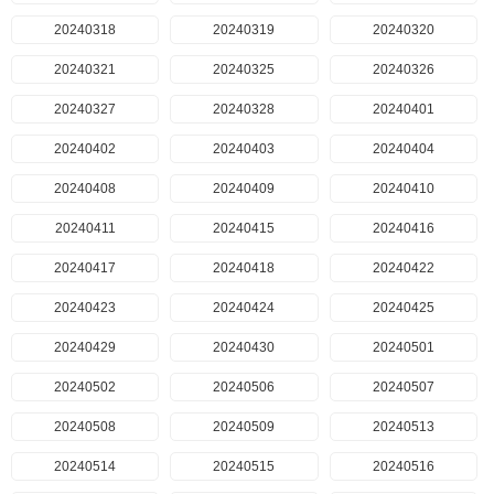
20240318
20240319
20240320
20240321
20240325
20240326
20240327
20240328
20240401
20240402
20240403
20240404
20240408
20240409
20240410
20240411
20240415
20240416
20240417
20240418
20240422
20240423
20240424
20240425
20240429
20240430
20240501
20240502
20240506
20240507
20240508
20240509
20240513
20240514
20240515
20240516