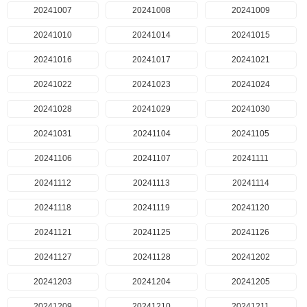
20241007
20241008
20241009
20241010
20241014
20241015
20241016
20241017
20241021
20241022
20241023
20241024
20241028
20241029
20241030
20241031
20241104
20241105
20241106
20241107
20241111
20241112
20241113
20241114
20241118
20241119
20241120
20241121
20241125
20241126
20241127
20241128
20241202
20241203
20241204
20241205
20241209
20241210
20241211