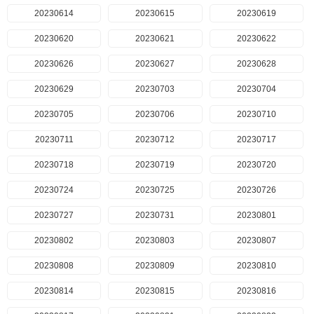
20230614
20230615
20230619
20230620
20230621
20230622
20230626
20230627
20230628
20230629
20230703
20230704
20230705
20230706
20230710
20230711
20230712
20230717
20230718
20230719
20230720
20230724
20230725
20230726
20230727
20230731
20230801
20230802
20230803
20230807
20230808
20230809
20230810
20230814
20230815
20230816