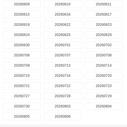
20260609
20260610
20260611
20260615
20260616
20260617
20260618
20260622
20260623
20260624
20260625
20260629
20260630
20260701
20260702
20260706
20260707
20260708
20260709
20260713
20260714
20260715
20260716
20260720
20260721
20260722
20260723
20260727
20260728
20260729
20260730
20260803
20260804
20260805
20260806