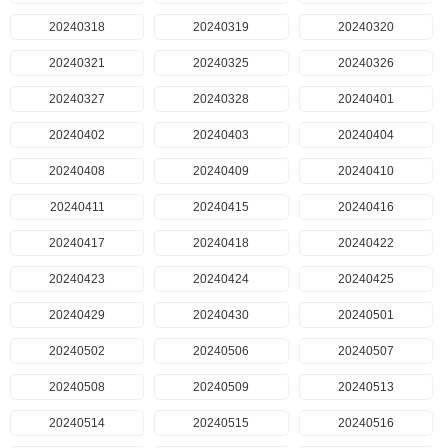
20240318
20240319
20240320
20240321
20240325
20240326
20240327
20240328
20240401
20240402
20240403
20240404
20240408
20240409
20240410
20240411
20240415
20240416
20240417
20240418
20240422
20240423
20240424
20240425
20240429
20240430
20240501
20240502
20240506
20240507
20240508
20240509
20240513
20240514
20240515
20240516