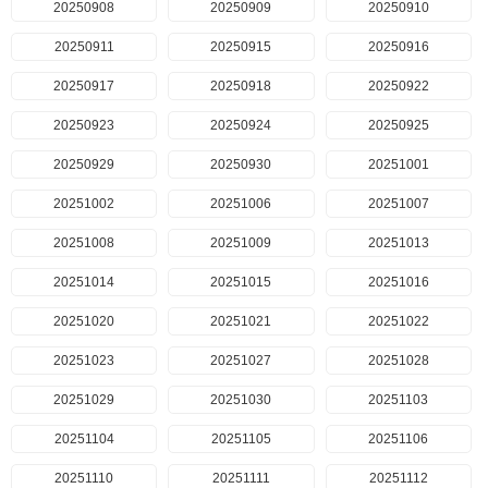
20250908
20250909
20250910
20250911
20250915
20250916
20250917
20250918
20250922
20250923
20250924
20250925
20250929
20250930
20251001
20251002
20251006
20251007
20251008
20251009
20251013
20251014
20251015
20251016
20251020
20251021
20251022
20251023
20251027
20251028
20251029
20251030
20251103
20251104
20251105
20251106
20251110
20251111
20251112