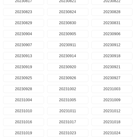
20230817
20230821
20230822
20230823
20230824
20230828
20230829
20230830
20230831
20230904
20230905
20230906
20230907
20230911
20230912
20230913
20230914
20230918
20230919
20230920
20230921
20230925
20230926
20230927
20230928
20231002
20231003
20231004
20231005
20231009
20231010
20231011
20231012
20231016
20231017
20231018
20231019
20231023
20231024