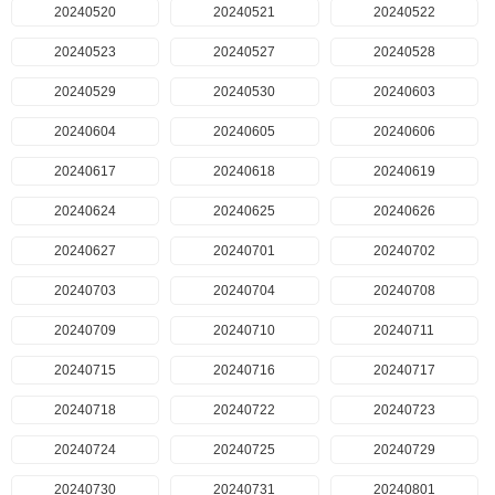
20240520
20240521
20240522
20240523
20240527
20240528
20240529
20240530
20240603
20240604
20240605
20240606
20240617
20240618
20240619
20240624
20240625
20240626
20240627
20240701
20240702
20240703
20240704
20240708
20240709
20240710
20240711
20240715
20240716
20240717
20240718
20240722
20240723
20240724
20240725
20240729
20240730
20240731
20240801