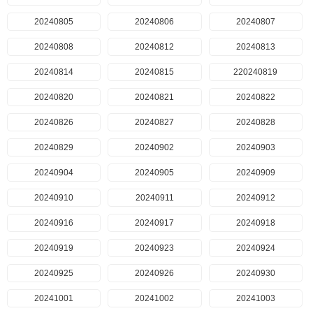
20240805
20240806
20240807
20240808
20240812
20240813
20240814
20240815
220240819
20240820
20240821
20240822
20240826
20240827
20240828
20240829
20240902
20240903
20240904
20240905
20240909
20240910
20240911
20240912
20240916
20240917
20240918
20240919
20240923
20240924
20240925
20240926
20240930
20241001
20241002
20241003