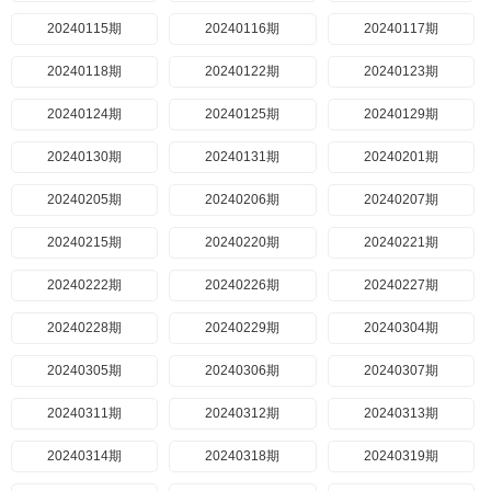
20240115期
20240116期
20240117期
20240118期
20240122期
20240123期
20240124期
20240125期
20240129期
20240130期
20240131期
20240201期
20240205期
20240206期
20240207期
20240215期
20240220期
20240221期
20240222期
20240226期
20240227期
20240228期
20240229期
20240304期
20240305期
20240306期
20240307期
20240311期
20240312期
20240313期
20240314期
20240318期
20240319期