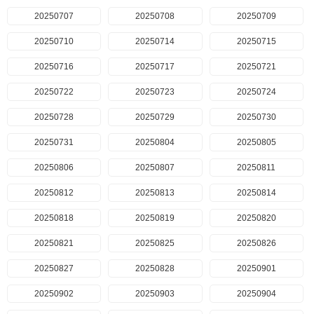
20250707
20250708
20250709
20250710
20250714
20250715
20250716
20250717
20250721
20250722
20250723
20250724
20250728
20250729
20250730
20250731
20250804
20250805
20250806
20250807
20250811
20250812
20250813
20250814
20250818
20250819
20250820
20250821
20250825
20250826
20250827
20250828
20250901
20250902
20250903
20250904