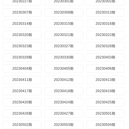
20230227期
20230301期
20230302期
20230307期
20230308期
20230313期
20230314期
20230315期
20230316期
20230320期
20230321期
20230322期
20230323期
20230327期
20230328期
20230329期
20230330期
20230403期
20230404期
20230405期
20230406期
20230411期
20230412期
20230413期
20230417期
20230418期
20230419期
20230420期
20230424期
20230425期
20230426期
20230427期
20230501期
20230502期
20230503期
20230504期