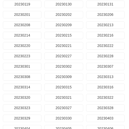
20230119
20230130
20230131
20230201
20230202
20230206
20230208
20230209
20230213
20230214
20230215
20230216
20230220
20230221
20230222
20230223
20230227
20230228
20230301
20230302
20230307
20230308
20230309
20230313
20230314
20230315
20230316
20230320
20230321
20230322
20230323
20230327
20230328
20230329
20230330
20230403
20230404
20230405
20230406