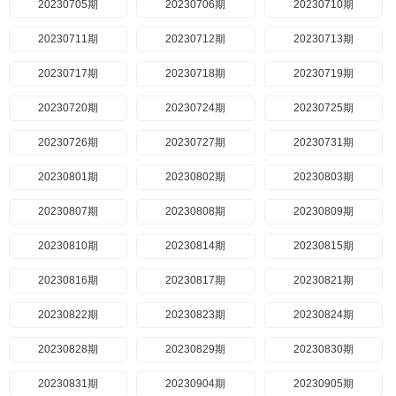
20230705期
20230706期
20230710期
20230711期
20230712期
20230713期
20230717期
20230718期
20230719期
20230720期
20230724期
20230725期
20230726期
20230727期
20230731期
20230801期
20230802期
20230803期
20230807期
20230808期
20230809期
20230810期
20230814期
20230815期
20230816期
20230817期
20230821期
20230822期
20230823期
20230824期
20230828期
20230829期
20230830期
20230831期
20230904期
20230905期