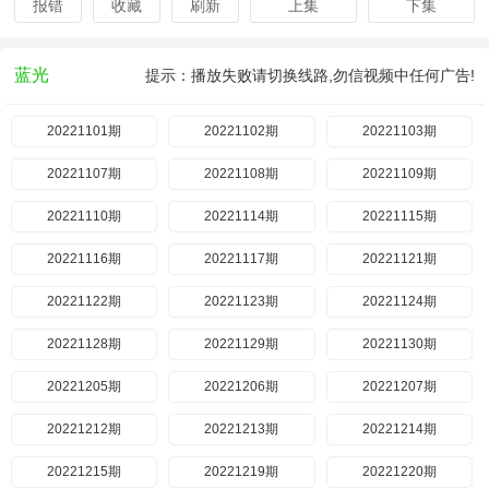
报错
收藏
刷新
上集
下集
蓝光
提示：播放失败请切换线路,勿信视频中任何广告!
20221101期
20221102期
20221103期
20221107期
20221108期
20221109期
20221110期
20221114期
20221115期
20221116期
20221117期
20221121期
20221122期
20221123期
20221124期
20221128期
20221129期
20221130期
20221205期
20221206期
20221207期
20221212期
20221213期
20221214期
20221215期
20221219期
20221220期