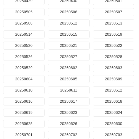
20250429
20250430
20250501
20250505
20250506
20250507
20250508
20250512
20250513
20250514
20250515
20250519
20250520
20250521
20250522
20250526
20250527
20250528
20250529
20250602
20250603
20250604
20250605
20250609
20250610
20250611
20250612
20250616
20250617
20250618
20250619
20250623
20250624
20250625
20250626
20250630
20250701
20250702
20250703