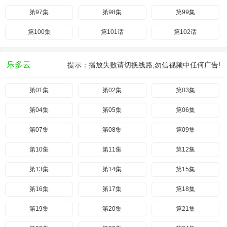
第97集
第98集
第99集
第100集
第101话
第102话
乐多云
提示：播放失败请切换线路,勿信视频中任何广告!
第01集
第02集
第03集
第04集
第05集
第06集
第07集
第08集
第09集
第10集
第11集
第12集
第13集
第14集
第15集
第16集
第17集
第18集
第19集
第20集
第21集