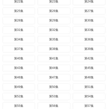
第22集
第23集
第24集
第25集
第26集
第27集
第28集
第29集
第30集
第31集
第32集
第33集
第34集
第35集
第36集
第37集
第38集
第39集
第40集
第41集
第42集
第43集
第44集
第45集
第46集
第47集
第48集
第49集
第50集
第51集
第52集
第53集
第54集
第55集
第56集
第57集