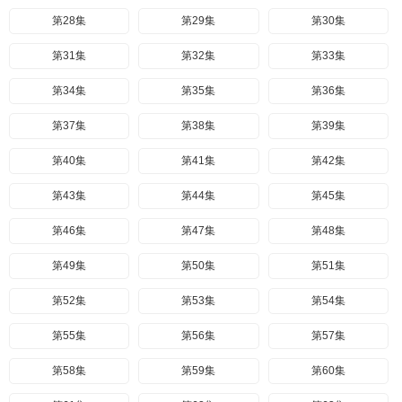
第28集
第29集
第30集
第31集
第32集
第33集
第34集
第35集
第36集
第37集
第38集
第39集
第40集
第41集
第42集
第43集
第44集
第45集
第46集
第47集
第48集
第49集
第50集
第51集
第52集
第53集
第54集
第55集
第56集
第57集
第58集
第59集
第60集