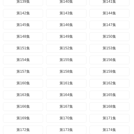
第139集
第140集
第141集
第142集
第143集
第144集
第145集
第146集
第147集
第148集
第149集
第150集
第151集
第152集
第153集
第154集
第155集
第156集
第157集
第158集
第159集
第160集
第161集
第162集
第163集
第164集
第165集
第166集
第167集
第168集
第169集
第170集
第171集
第172集
第173集
第174集