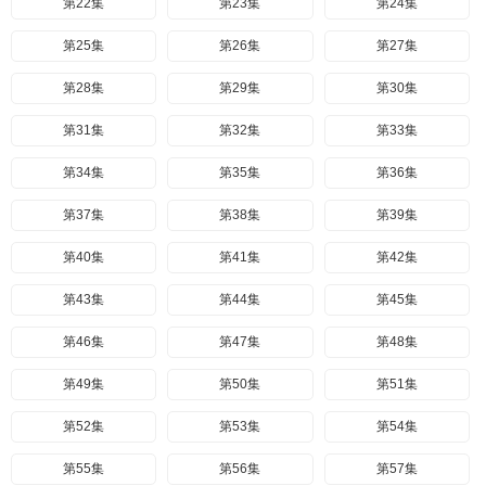
第22集
第23集
第24集
第25集
第26集
第27集
第28集
第29集
第30集
第31集
第32集
第33集
第34集
第35集
第36集
第37集
第38集
第39集
第40集
第41集
第42集
第43集
第44集
第45集
第46集
第47集
第48集
第49集
第50集
第51集
第52集
第53集
第54集
第55集
第56集
第57集