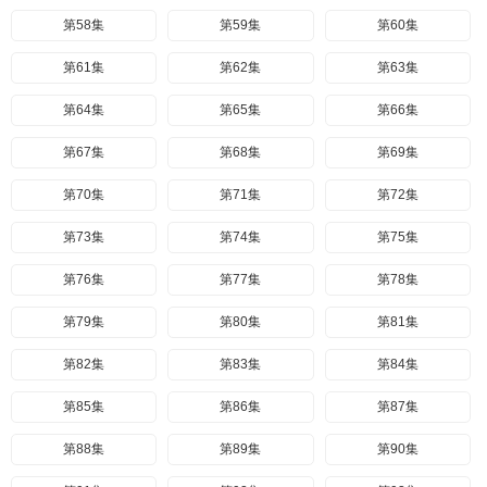
第58集
第59集
第60集
第61集
第62集
第63集
第64集
第65集
第66集
第67集
第68集
第69集
第70集
第71集
第72集
第73集
第74集
第75集
第76集
第77集
第78集
第79集
第80集
第81集
第82集
第83集
第84集
第85集
第86集
第87集
第88集
第89集
第90集