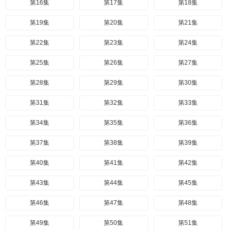
第16集
第17集
第18集
第19集
第20集
第21集
第22集
第23集
第24集
第25集
第26集
第27集
第28集
第29集
第30集
第31集
第32集
第33集
第34集
第35集
第36集
第37集
第38集
第39集
第40集
第41集
第42集
第43集
第44集
第45集
第46集
第47集
第48集
第49集
第50集
第51集