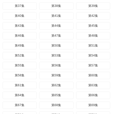
第37集
第38集
第39集
第40集
第41集
第42集
第43集
第44集
第45集
第46集
第47集
第48集
第49集
第50集
第51集
第52集
第53集
第54集
第55集
第56集
第57集
第58集
第59集
第60集
第61集
第62集
第63集
第64集
第65集
第66集
第67集
第68集
第69集