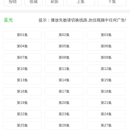
报错
收藏
刷新
上集
下集
蓝光
提示：播放失败请切换线路,勿信视频中任何广告!
第01集
第02集
第03集
第04集
第05集
第06集
第07集
第08集
第09集
第10集
第11集
第12集
第13集
第14集
第15集
第16集
第17集
第18集
第19集
第20集
第21集
第22集
第23集
第24集
第25集
第26集
第27集