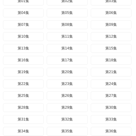
第01集
第02集
第03集
第04集
第05集
第06集
第07集
第08集
第09集
第10集
第11集
第12集
第13集
第14集
第15集
第16集
第17集
第18集
第19集
第20集
第21集
第22集
第23集
第24集
第25集
第26集
第27集
第28集
第29集
第30集
第31集
第32集
第33集
第34集
第35集
第36集