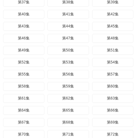
第37集
第38集
第39集
第40集
第41集
第42集
第43集
第44集
第45集
第46集
第47集
第48集
第49集
第50集
第51集
第52集
第53集
第54集
第55集
第56集
第57集
第58集
第59集
第60集
第61集
第62集
第63集
第64集
第65集
第66集
第67集
第68集
第69集
第70集
第71集
第72集