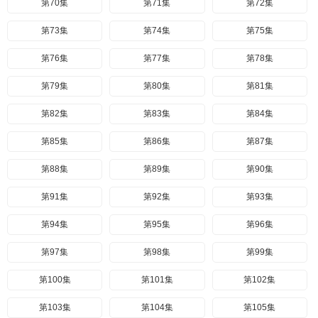
第70集
第71集
第72集
第73集
第74集
第75集
第76集
第77集
第78集
第79集
第80集
第81集
第82集
第83集
第84集
第85集
第86集
第87集
第88集
第89集
第90集
第91集
第92集
第93集
第94集
第95集
第96集
第97集
第98集
第99集
第100集
第101集
第102集
第103集
第104集
第105集