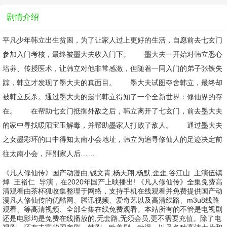
剧情介绍
平凡少年韩立出生贫困，为了让家人过上更好的生活，自愿前去七玄门
参加入门考核，最终被墨大夫收入门下。 墨大夫一开始对韩立悉心
培养、传授医术，让韩立对他非常感激，但随着一同入门的弟子张铁失
踪，韩立才发现了墨大夫的真面目。 墨大夫试图夺舍韩立，最终却
被韩立反杀。通过墨大夫的遗书韩立得知了一个全新世界：修仙界的存
在。 在帮助七玄门抵御外敌之后，韩立离开了七玄门，前去墨大夫
的家中寻找暖阳宝玉解毒，并帮助墨家人打败了敌人。 通过墨大夫
之女墨彩环的口中得知太南小会地址，韩立为追寻修仙人的足迹决定前
往太南小会，拜别家人后……
《凡人修仙传》国产动漫由
,钱文青,杨天翔,杨默,歪歪,谷江山
主演
伍镇
焯
王裕仁
导演，在2020年国产上映播出! 《凡人修仙传》全集免费高
清观看由茶杯狐收集整理于网络，支持手机在线观看并免费提供国产动
漫凡人修仙传的优酷网、腾讯视频、爱奇艺以及高清线路、m3u8线路
观看、等高清视频、全部全集在线免费观看。本站所有的不管是电视剧
还是电影均是免费在线播放的,无套路,无须会员,更不需要充值。除了电