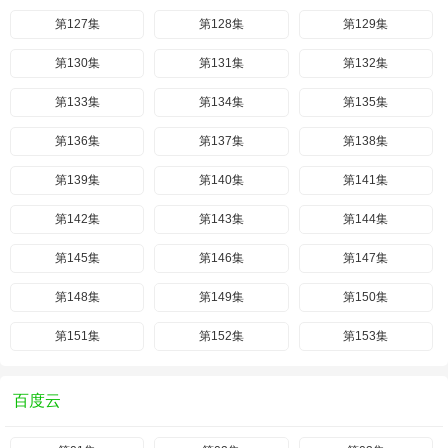
第127集
第128集
第129集
第130集
第131集
第132集
第133集
第134集
第135集
第136集
第137集
第138集
第139集
第140集
第141集
第142集
第143集
第144集
第145集
第146集
第147集
第148集
第149集
第150集
第151集
第152集
第153集
百度云