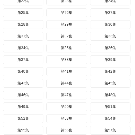
第22集
第23集
第24集
第25集
第26集
第27集
第28集
第29集
第30集
第31集
第32集
第33集
第34集
第35集
第36集
第37集
第38集
第39集
第40集
第41集
第42集
第43集
第44集
第45集
第46集
第47集
第48集
第49集
第50集
第51集
第52集
第53集
第54集
第55集
第56集
第57集