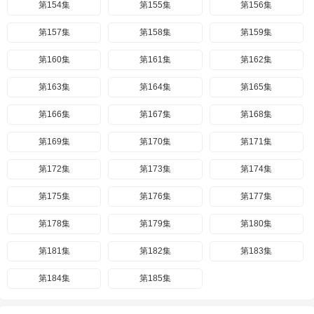
第154集
第155集
第156集
第157集
第158集
第159集
第160集
第161集
第162集
第163集
第164集
第165集
第166集
第167集
第168集
第169集
第170集
第171集
第172集
第173集
第174集
第175集
第176集
第177集
第178集
第179集
第180集
第181集
第182集
第183集
第184集
第185集