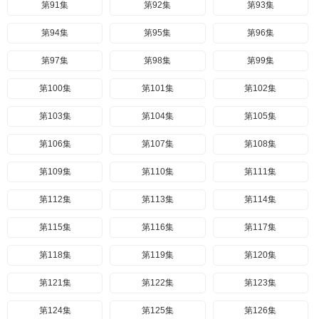
第91集
第92集
第93集
第94集
第95集
第96集
第97集
第98集
第99集
第100集
第101集
第102集
第103集
第104集
第105集
第106集
第107集
第108集
第109集
第110集
第111集
第112集
第113集
第114集
第115集
第116集
第117集
第118集
第119集
第120集
第121集
第122集
第123集
第124集
第125集
第126集