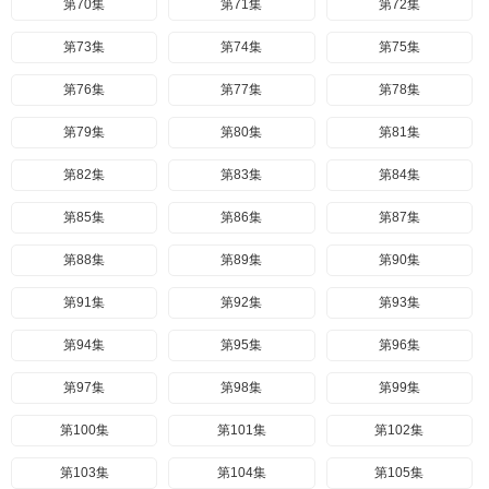
第70集
第71集
第72集
第73集
第74集
第75集
第76集
第77集
第78集
第79集
第80集
第81集
第82集
第83集
第84集
第85集
第86集
第87集
第88集
第89集
第90集
第91集
第92集
第93集
第94集
第95集
第96集
第97集
第98集
第99集
第100集
第101集
第102集
第103集
第104集
第105集