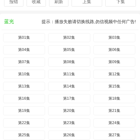
报错
收藏
刷新
上集
下集
蓝光
提示：播放失败请切换线路,勿信视频中任何广告!
第01集
第02集
第03集
第04集
第05集
第06集
第07集
第08集
第09集
第10集
第11集
第12集
第13集
第14集
第15集
第16集
第17集
第18集
第19集
第20集
第21集
第22集
第23集
第24集
第25集
第26集
第27集