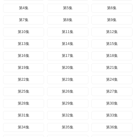
第4集
第5集
第6集
第7集
第8集
第9集
第10集
第11集
第12集
第13集
第14集
第15集
第16集
第17集
第18集
第19集
第20集
第21集
第22集
第23集
第24集
第25集
第26集
第27集
第28集
第29集
第30集
第31集
第32集
第33集
第34集
第35集
第36集