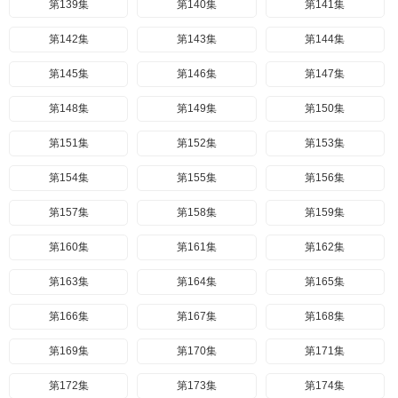
第139集
第140集
第141集
第142集
第143集
第144集
第145集
第146集
第147集
第148集
第149集
第150集
第151集
第152集
第153集
第154集
第155集
第156集
第157集
第158集
第159集
第160集
第161集
第162集
第163集
第164集
第165集
第166集
第167集
第168集
第169集
第170集
第171集
第172集
第173集
第174集