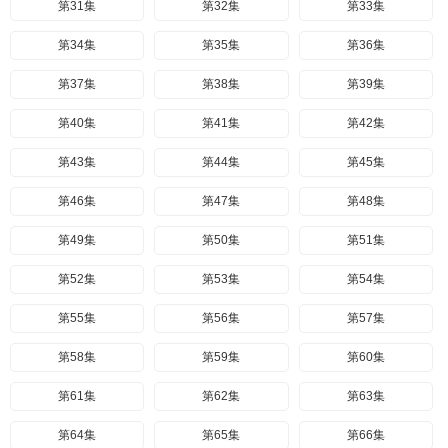
第31集
第32集
第33集
第34集
第35集
第36集
第37集
第38集
第39集
第40集
第41集
第42集
第43集
第44集
第45集
第46集
第47集
第48集
第49集
第50集
第51集
第52集
第53集
第54集
第55集
第56集
第57集
第58集
第59集
第60集
第61集
第62集
第63集
第64集
第65集
第66集