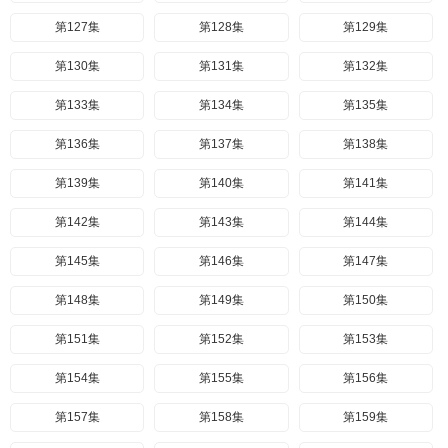
第127集
第128集
第129集
第130集
第131集
第132集
第133集
第134集
第135集
第136集
第137集
第138集
第139集
第140集
第141集
第142集
第143集
第144集
第145集
第146集
第147集
第148集
第149集
第150集
第151集
第152集
第153集
第154集
第155集
第156集
第157集
第158集
第159集