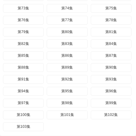
第73集
第74集
第75集
第76集
第77集
第78集
第79集
第80集
第81集
第82集
第83集
第84集
第85集
第86集
第87集
第88集
第89集
第90集
第91集
第92集
第93集
第94集
第95集
第96集
第97集
第98集
第99集
第100集
第101集
第102集
第103集