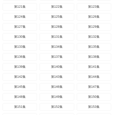
第121集
第122集
第123集
第124集
第125集
第126集
第127集
第128集
第129集
第130集
第131集
第132集
第133集
第134集
第135集
第136集
第137集
第138集
第139集
第140集
第141集
第142集
第143集
第144集
第145集
第146集
第147集
第148集
第149集
第150集
第151集
第152集
第153集