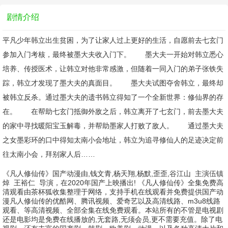
剧情介绍
平凡少年韩立出生贫困，为了让家人过上更好的生活，自愿前去七玄门
参加入门考核，最终被墨大夫收入门下。 墨大夫一开始对韩立悉心
培养、传授医术，让韩立对他非常感激，但随着一同入门的弟子张铁失
踪，韩立才发现了墨大夫的真面目。 墨大夫试图夺舍韩立，最终却
被韩立反杀。通过墨大夫的遗书韩立得知了一个全新世界：修仙界的存
在。 在帮助七玄门抵御外敌之后，韩立离开了七玄门，前去墨大夫
的家中寻找暖阳宝玉解毒，并帮助墨家人打败了敌人。 通过墨大夫
之女墨彩环的口中得知太南小会地址，韩立为追寻修仙人的足迹决定前
往太南小会，拜别家人后……
《凡人修仙传》国产动漫由
,钱文青,杨天翔,杨默,歪歪,谷江山
主演
伍镇
焯
王裕仁
导演，在2020年国产上映播出! 《凡人修仙传》全集免费高
清观看由茶杯狐收集整理于网络，支持手机在线观看并免费提供国产动
漫凡人修仙传的优酷网、腾讯视频、爱奇艺以及高清线路、m3u8线路
观看、等高清视频、全部全集在线免费观看。本站所有的不管是电视剧
还是电影均是免费在线播放的,无套路,无须会员,更不需要充值。除了电