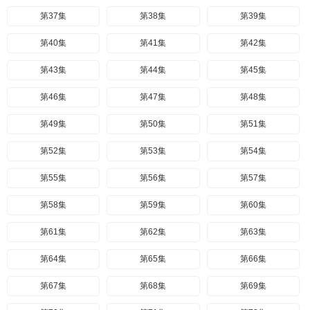
第37集
第38集
第39集
第40集
第41集
第42集
第43集
第44集
第45集
第46集
第47集
第48集
第49集
第50集
第51集
第52集
第53集
第54集
第55集
第56集
第57集
第58集
第59集
第60集
第61集
第62集
第63集
第64集
第65集
第66集
第67集
第68集
第69集