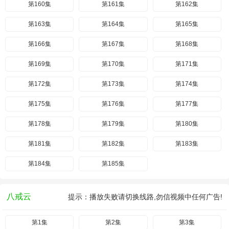
第160集
第161集
第162集
第163集
第164集
第165集
第166集
第167集
第168集
第169集
第170集
第171集
第172集
第173集
第174集
第175集
第176集
第177集
第178集
第179集
第180集
第181集
第182集
第183集
第184集
第185集
八戒云
提示：播放失败请切换线路,勿信视频中任何广告!
第1集
第2集
第3集