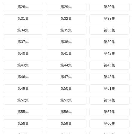
第28集
第29集
第30集
第31集
第32集
第33集
第34集
第35集
第36集
第37集
第38集
第39集
第40集
第41集
第42集
第43集
第44集
第45集
第46集
第47集
第48集
第49集
第50集
第51集
第52集
第53集
第54集
第55集
第56集
第57集
第58集
第59集
第60集