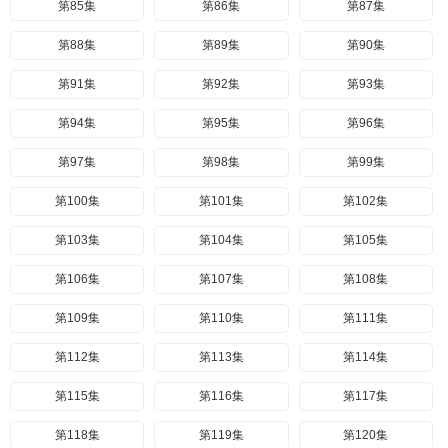
第85集
第86集
第87集
第88集
第89集
第90集
第91集
第92集
第93集
第94集
第95集
第96集
第97集
第98集
第99集
第100集
第101集
第102集
第103集
第104集
第105集
第106集
第107集
第108集
第109集
第110集
第111集
第112集
第113集
第114集
第115集
第116集
第117集
第118集
第119集
第120集