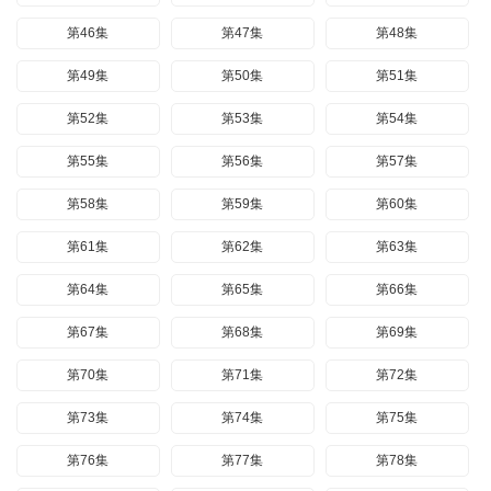
第46集
第47集
第48集
第49集
第50集
第51集
第52集
第53集
第54集
第55集
第56集
第57集
第58集
第59集
第60集
第61集
第62集
第63集
第64集
第65集
第66集
第67集
第68集
第69集
第70集
第71集
第72集
第73集
第74集
第75集
第76集
第77集
第78集