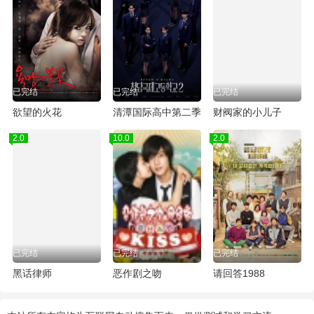
已完结
已完结
已完结
欲望的火花
清潭国际高中第二季
财阀家的小儿子
2.0
10.0
2.0
已完结
已完结
已完结
黑话律师
恶作剧之吻
请回答1988