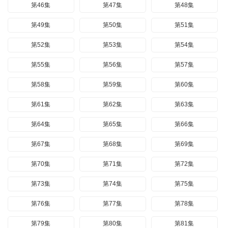
第46集
第47集
第48集
第49集
第50集
第51集
第52集
第53集
第54集
第55集
第56集
第57集
第58集
第59集
第60集
第61集
第62集
第63集
第64集
第65集
第66集
第67集
第68集
第69集
第70集
第71集
第72集
第73集
第74集
第75集
第76集
第77集
第78集
第79集
第80集
第81集