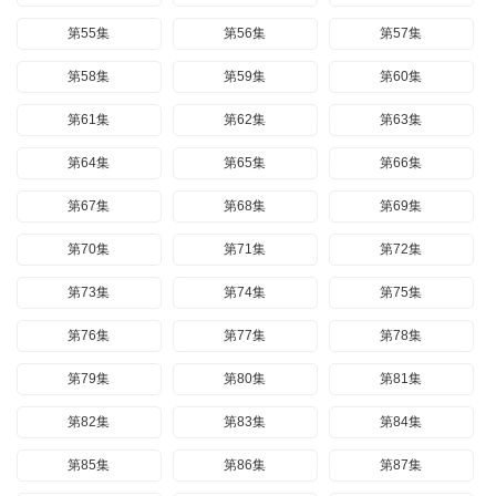
第55集
第56集
第57集
第58集
第59集
第60集
第61集
第62集
第63集
第64集
第65集
第66集
第67集
第68集
第69集
第70集
第71集
第72集
第73集
第74集
第75集
第76集
第77集
第78集
第79集
第80集
第81集
第82集
第83集
第84集
第85集
第86集
第87集