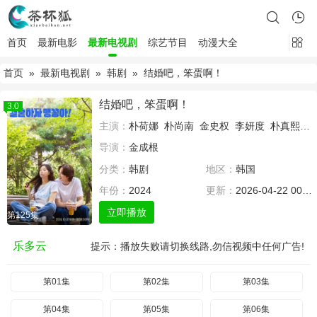
首页
最新电影
最新电视剧
综艺节目
动漫大全
首页
»
最新电视剧
»
韩剧
» 结婚吧，笨蛋啊！
结婚吧，笨蛋啊！
3.0
主演：
朴荷娜
朴尚南
金史权
李妍度
朴真熙
李
导演：
金成根
分类：
韩剧
地区：
韩国
年份：
2024
更新：
2026-04-22 00:01
立即播放
第125集
乐多云
提示：播放失败请切换线路,勿信视频中任何广告!
第01集
第02集
第03集
第04集
第05集
第06集