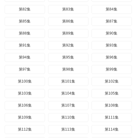
第82集
第83集
第84集
第85集
第86集
第87集
第88集
第89集
第90集
第91集
第92集
第93集
第94集
第95集
第96集
第97集
第98集
第99集
第100集
第101集
第102集
第103集
第104集
第105集
第106集
第107集
第108集
第109集
第110集
第111集
第112集
第113集
第114集