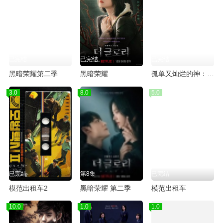
已完结
已完结
已完结
黑暗荣耀第二季
黑暗荣耀
孤单又灿烂的神：鬼怪
3.0
8.0
5.0
已完结
第8集
已完结
模范出租车2
黑暗荣耀 第二季
模范出租车
10.0
1.0
1.0