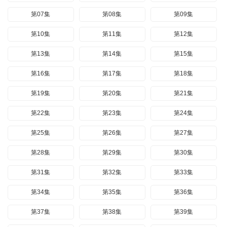
第07集
第08集
第09集
第10集
第11集
第12集
第13集
第14集
第15集
第16集
第17集
第18集
第19集
第20集
第21集
第22集
第23集
第24集
第25集
第26集
第27集
第28集
第29集
第30集
第31集
第32集
第33集
第34集
第35集
第36集
第37集
第38集
第39集