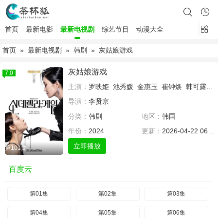
首页
最新电影
最新电视剧
综艺节目
动漫大全
首页
»
最新电视剧
»
韩剧
» 灰姑娘游戏
灰姑娘游戏
7.0
主演：
罗映姫
池秀媛
金惠玉
崔钟焕
韩可露
崔
导演：
李贤京
分类：
韩剧
地区：
韩国
年份：
2024
更新：
2026-04-22 06:01
立即播放
第101集
百度云
第01集
第02集
第03集
第04集
第05集
第06集