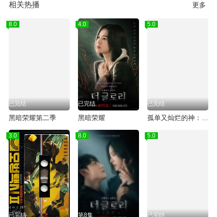
相关热播
更多
8.0
4.0
5.0
已完结
已完结
已完结
黑暗荣耀第二季
黑暗荣耀
孤单又灿烂的神：鬼怪
3.0
8.0
5.0
已完结
第8集
已完结