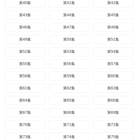
第40集
第41集
第42集
第43集
第44集
第45集
第46集
第47集
第48集
第49集
第50集
第51集
第52集
第53集
第54集
第55集
第56集
第57集
第58集
第59集
第60集
第61集
第62集
第63集
第64集
第65集
第66集
第67集
第68集
第69集
第70集
第71集
第72集
第73集
第74集
第75集