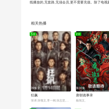
线播放的,无套路,无须会员,更不需要充值。除了电
相关热播
5.0
2.0
39集全
第36集
狂飙
唐朝诡事录
张译,张颂文,李一桐,张志坚,吴刚,倪大红,韩童生,李建义,石兆琪,李健,高叶,王骁,令卓,岳阳
杨旭文,