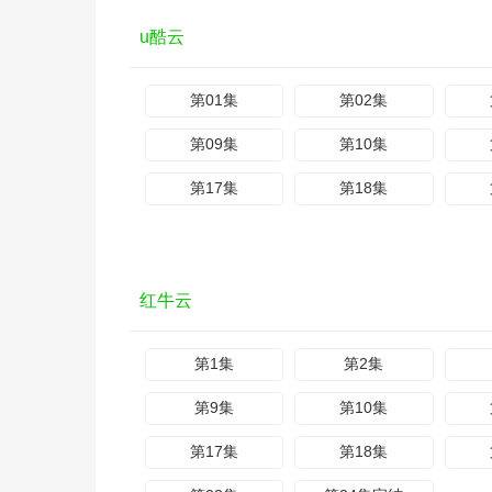
u酷云
第01集
第02集
第09集
第10集
第17集
第18集
红牛云
第1集
第2集
第9集
第10集
第17集
第18集