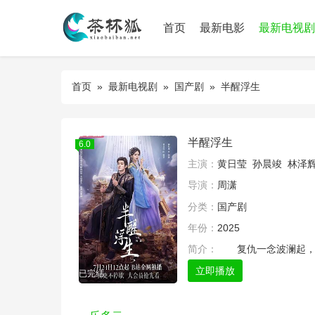
首页
最新电影
最新电视剧
首页
»
最新电视剧
»
国产剧
» 半醒浮生
半醒浮生
6.0
主演：
黄日莹
孙晨竣
林泽
导演：
周潇
分类：
国产剧
年份：
2025
简介：
复仇一念波澜起，大
立即播放
已完结