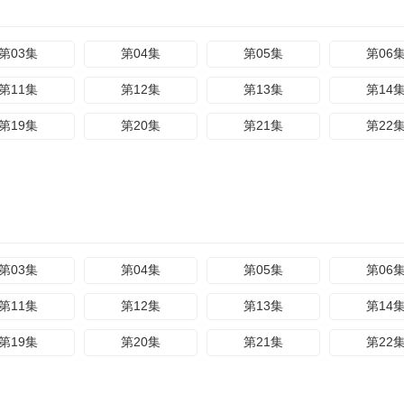
第03集
第04集
第05集
第06
第11集
第12集
第13集
第14
第19集
第20集
第21集
第22
第03集
第04集
第05集
第06
第11集
第12集
第13集
第14
第19集
第20集
第21集
第22