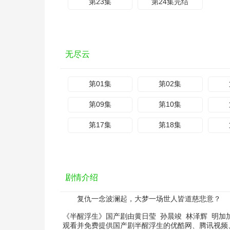
第23集
第24集完结
无尽云
第01集
第02集
第09集
第10集
第17集
第18集
剧情介绍
复仇一念波澜起，大梦一场世人皆道慈悲意？ 
《半醒浮生》国产剧由
黄日莹
孙晨竣
林泽辉
明加
观看并免费提供国产剧半醒浮生的优酷网、腾讯视频