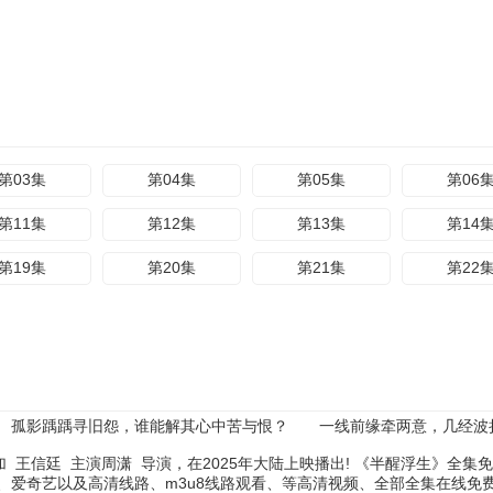
第03集
第04集
第05集
第06
第11集
第12集
第13集
第14
第19集
第20集
第21集
第22
孤影踽踽寻旧怨，谁能解其心中苦与恨？ 一线前缘牵两意，几经波
加
王信廷
主演
周潇
导演，在2025年大陆上映播出! 《半醒浮生》全
、爱奇艺以及高清线路、m3u8线路观看、等高清视频、全部全集在线免