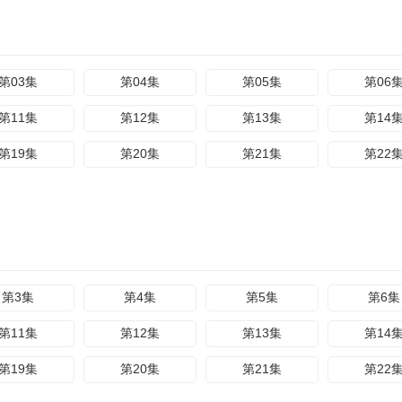
第03集
第04集
第05集
第06
第11集
第12集
第13集
第14
第19集
第20集
第21集
第22
第3集
第4集
第5集
第6集
第11集
第12集
第13集
第14
第19集
第20集
第21集
第22