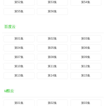
第52集
第53集
第54集
第55集
第56集
百度云
第01集
第02集
第03集
第04集
第05集
第06集
第07集
第08集
第09集
第10集
第11集
第12集
第13集
第14集
第15集
u酷云
第01集
第02集
第03集