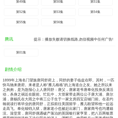
第49集
第50集
第51集
第52集
第53集
第54集
第55集
第56集
腾讯
提示：播放失败请切换线路,勿信视频中任何广告!
第01集
剧情介绍
1899年上海名门望族唐同舒府上，同舒的妻子临盆在即。其时，一匹
快马驰来唐府。来者是人称“雁儿格格”的上海道台之友。她之所以来
之匆匆，是为急报心上人唐同舒：唐父，唐家老爷唐奉化投身反满活
动，杀身之祸近在眼前。忙乱中，大管家带走两位公子唐大浦、唐尔
浦，唐杨氏在大雨之中将三公子生于一家文房四宝店铺门前。在圣约
翰就读行将毕业的唐同舒，正拟前往美国留学，雁儿盼望和他一起远
走高飞。奉化锒铛入狱，唐家老小也被赶出家门，唐家商号也均遭籍
没。澡堂里，唐同舒偶遇破产落泊的英国银行家亨里，把八百两银票
稀里糊涂转送给了这位陌生的洋人。酒醒后，他索性在一家老虎灶隐