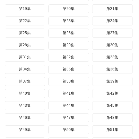
第19集
第20集
第21集
第22集
第23集
第24集
第25集
第26集
第27集
第28集
第29集
第30集
第31集
第32集
第33集
第34集
第35集
第36集
第37集
第38集
第39集
第40集
第41集
第42集
第43集
第44集
第45集
第46集
第47集
第48集
第49集
第50集
第51集