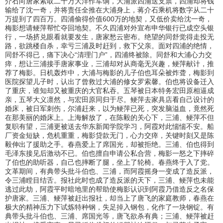
介石向唐家索取二十万大洋作军饷，大浦派四浦送支票，四浦却将钱
输给了沈一奇，并将责任全推在大浦身上，蒋介石乘机将数字从二十
万提到了四百万。四浦偷得价值600万的地契，又低价卖给沈一奇，
梅影想请鲠萍帮忙夺回地契。不久四浦对外宣布申华银行已成空头银
行，一场挤兑眼看就要发生，唐家愁云密布。绝望的同舒觉得走投无
路，欲跳楼自杀，幸亏三浦及时赶到，救下父亲。面对四浦的绝情，
同舒不得已，痛下决心“清理门户”，四浦终被除。同舒和大浦心力交
瘁，想让三浦接手唐家事业，三浦却对从商毫无兴趣，鲠萍献计，推
荐了梅影。日机轰炸中，大浦与梅影的儿子伯也耳朵被炸聋，梅影到
医院探望儿子时，认出了曾救过大浦的修女罗索馨。伯也将设备迁入
了重庆，谁知却又被重庆的大官私吞。五琴被日本特务宏田原相逼成
亲，五琴大义凛然，与宏田原同归于尽。鲠萍去家具店看自己设计的
婚床，被日军刺伤，尔浦赶来，以为鲠萍已死，突发脑溢血，竟然死
在那美丽的婚床上。上海解放了，在陈毅的关心下，三浦、鲠萍不但
复职有望，三浦更被送去华东新闻学院学习，阿霞对此惴惴不安。船
厂资金短缺，危机重重，梅影贷款无门，心力交瘁，关键时刻又是陈
毅伸出了援助之手。春燕爱上了席国光，却被拒绝。三浦、伯也得到
毛泽东接见后激动不已。伯也擅自申请公私合营，梅影一怒之下摔碎
了伯也的助听器，自己也摔断了腿，坐上了轮椅。春燕终于入了党。
文革期间，有典带头批斗伯也、三浦，而阿霞摇身一变成了造反派，
令三浦瞠目结舌。报社此时也成了造反派的天下，三浦、鲠萍也未能
逃过此劫，阿霞平时暗地里的帮助使梅影认识到阿霞乃借造反之名保
护唐家。三浦、鲠萍被赶出报社，却当上了唐飞的家庭教师，春燕在
极大的精神压力下试炼特种钢，失足掉入钢包，化作了一块钢锭。有
典带头批斗伯也、三浦、席国光等，唐飞欲杀有典；三浦、鲠萍被赶