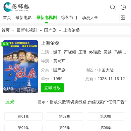
首页
最新电影
最新电视剧
综艺节目
动漫大全
首页
»
最新电视剧
»
国产剧
» 上海沧桑
上海沧桑
6.0
主演：
巍子
严晓频
王琳
佟瑞欣
吴越
马晓伟
导演：
黄蜀芹
分类：
国产剧
地区：
中国大陆
年份：
1999
更新：
2025-11-16 12:30
立即播放
全15集
蓝光
提示：播放失败请切换线路,勿信视频中任何广告!
第01集
第02集
第03集
第04集
第05集
第06集