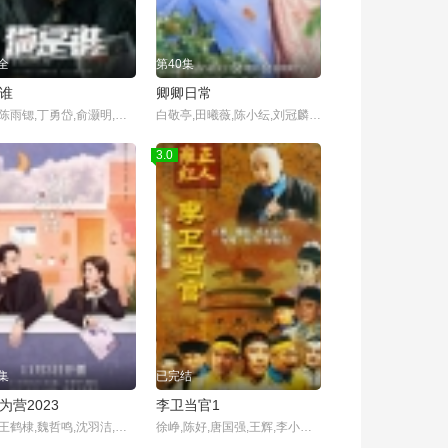
全
第40集
谁
卿卿日常
张译,陈雨锶,丁勇岱,俞灏明,赵阳,刘冠麟,水晶,齐奎,石凉,范雷,许芳铱,刘显达,齐航,赵晓东
白敬亭,田曦薇,陈小纭,刘冠麟,刘令姿,张晓晨,昌隆,刘美含,范帅琦,刘萌萌,魏子昕,陈紫函,赵柯,邱心志,王伊瑶,姬晓飞,汤梦佳,高曙光,喻恩泰,胡可,胡丹丹,侯长荣,王之一,王漪淼,姚一奇,孙爽,宋涵宇,李紫瑞,许涛,马昊,付磊,岳旸,李彧
3.0
集
已完结
为营2023
李卫当官1
白鹿,王鹤棣,魏哲鸣,沈羽洁,刘冬沁,姜珮瑶,聂远,曾黎,董璇,刘铭浩,寇振海,王薇,杨明娜,郑舒环,段星羽,宋霄瑛子,孙傲,黄逍,周柯宇,孔连顺,吕承珏,安悦溪,王耀庆,屠芷莹,鲁照华,刘些宁
徐峥,陈好,唐国强,王辉,李小燕,杨昊飞,焦晃,李倩