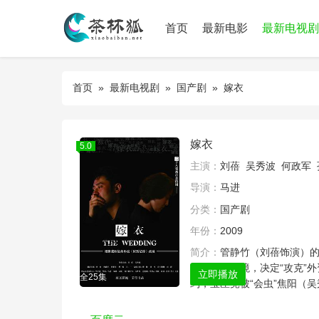
首页
最新电影
最新电视剧
首页
»
最新电视剧
»
国产剧
» 嫁衣
嫁衣
5.0
主演：
刘蓓
吴秀波
何政军
导演：
马进
分类：
国产剧
年份：
2009
简介：
管静竹（刘蓓饰演）的
成费扭转窘境，决定“攻克”
立即播放
全25集
约，宝匣竟被“会虫”焦阳（