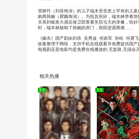
管静竹（刘蓓饰演）的儿子端木歪歪患上罕有的儿童
购商韩婉（瞿颖饰演）。为投其所好，端木林带着管静
关系到银座大酒店保卫部查看失窃当天的录像，恰好
时，端木林敲响了韩婉的房门，焦阳进退两难……
《嫁衣》国产剧由
刘蓓
吴秀波
何政军
孙松
何赛飞
收集整理于网络，支持手机在线观看并免费提供国产
电视剧还是电影均是免费在线播放的,无套路,无须
相关热播
5.0
2.0