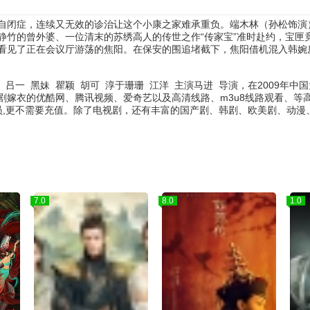
自闭症，连续又无效的诊治让这个小康之家难承重负。端木林（孙松饰演）
竹的曾外婆、一位清末的苏绣高人的传世之作“传家宝”准时赴约，宝匣竟
看见了正在会议厅游荡的焦阳。在保安的围追堵截下，焦阳借机混入韩婉
吕一
黑妹
瞿颖
胡可
淳于珊珊
江洋
主演
马进
导演，在2009年中
剧嫁衣的优酷网、腾讯视频、爱奇艺以及高清线路、m3u8线路观看、等
会员,更不需要充值。除了电视剧，还有丰富的国产剧、韩剧、欧美剧、动
7.0
8.0
1.0