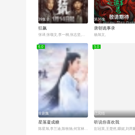
39集全
第36集
狂飙
唐朝诡事录
张译,张颂文,李一桐,张志坚,吴刚,倪大红,韩童生,李建义,石兆琪,李健,高叶,王骁,令卓,岳阳
杨旭文,
6.0
全剧集
星落凝成糖
听说你喜欢我
陈星旭,李兰迪,陈牧驰,何宣林,周历杰,秦天宇,丹增晋美,戴蕥琪,白妤霏,王丽娜,曹博,蒋潇林,陈思澈,夏铭浩,胡然,苑冉