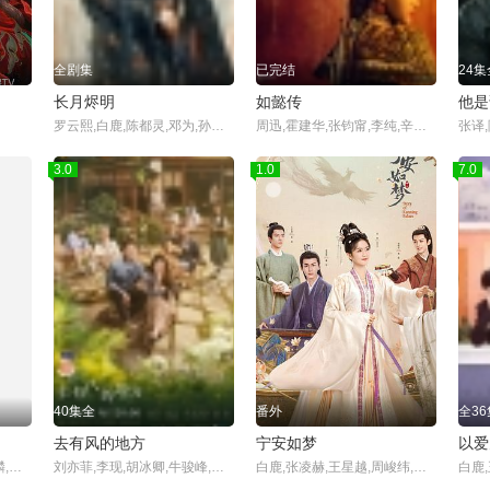
全剧集
已完结
24集
长月烬明
如懿传
他是
罗云熙,白鹿,陈都灵,邓为,孙珍妮,于波,耿業庭,黄馨瑶,郑国霖,黄海冰,李沛恩,刘敏,何中华,王一菲,肖顺尧,常鲁峰,张家硕,张芷溪,陈博豪,汪汐潮,李家豪,卢勇,徐美玲,王驾麟,岳跃利,曲尼次仁
周迅,霍建华,张钧甯,李纯,辛芷蕾
3.0
1.0
7.0
40集全
番外
全36
去有风的地方
宁安如梦
以爱
彭冠英,王楚然,啜妮,刘芮麟,毛林林,李子锋,朱俊麟
刘亦菲,李现,胡冰卿,牛骏峰,吴彦姝,董晴,范帅琦,马梦唯,赵子琪,马伯全,杨昆,崔奕,傅迦,张磊,郝文婷,赵培琳,李伟龙,涂松岩,郝平,龚蓓苾,姚安娜,史彭元,刘美含,焦刚,赵婧祎,徐子力,陈笑含,彭必瑶,王天宇,程媛媛,程子昕
白鹿,张凌赫,王星越,周峻纬,刘些宁,周大为,秦天宇,崔绍阳,叶晞月,汤梦佳