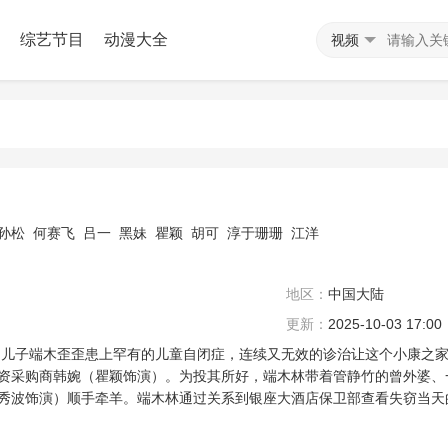
综艺节目
动漫大全
视频
孙松
何赛飞
吕一
黑妹
瞿颖
胡可
淳于珊珊
江洋
地区：
中国大陆
更新：
2025-10-03 17:00
儿子端木歪歪患上罕有的儿童自闭症，连续又无效的诊治让这个小康之家
外资采购商韩婉（瞿颖饰演）。为投其所好，端木林带着管静竹的曾外婆、
吴秀波饰演）顺手牵羊。端木林通过关系到银座大酒店保卫部查看失窃当天