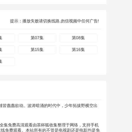
提示：播放失败请切换线路,勿信视频中任何广告!
集
第07集
第08集
集
第15集
第16集
集
雄皆蠢蠢欲动。波涛暗涌的时代中，少年拓拔野横空出
漫》全集免费高清观看由茶杯狐收集整理于网络，支持手机
在线免费观看。本站所有的不管是电视剧还是电影均是免