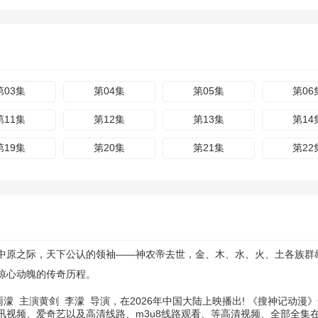
第03集
第04集
第05集
第06
第11集
第12集
第13集
第14
第19集
第20集
第21集
第22
中原之际，天下公认的领袖——神农帝去世，金、木、水、火、土各族群
惊心动魄的传奇历程。
雨濛
主演
黄剑
李濛
导演，在2026年中国大陆上映播出! 《搜神记动
讯视频、爱奇艺以及高清线路、m3u8线路观看、等高清视频、全部全集