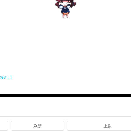
刷新
上集