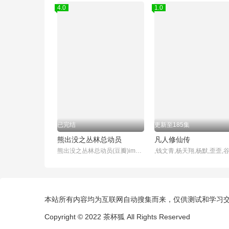
4.0
1.0
已完结
更新至185集
熊出没之丛林总动员
凡人修仙传
熊出没之丛林总动员(豆瓣)img{max-width:100 ;}登录,注册下载豆瓣客户端豆瓣6.0全新发布×豆瓣扫码直接下载iPhone·Android豆瓣读书电影音乐同城小组阅读FM时间豆品豆瓣电影影讯&购票选电影电视剧排行榜分类影评2019年度榜单2019书影音报告熊出没之丛林总动员(2013)导演:丁亮编剧:徐芸,江波,叶天龙,林汇达类型:喜剧
本站所有内容均为互联网自动搜集而来，仅供测试和学习
Copyright © 2022
茶杯狐
All Rights Reserved