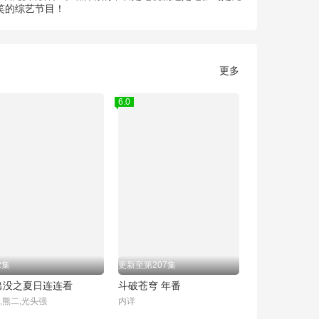
笑的综艺节目！
更多
6.0
2集
更新至第207集
出没之夏日连连看
斗破苍穹 年番
,熊二,光头强
内详