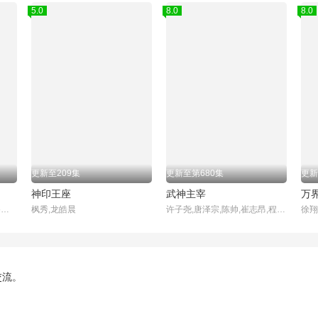
5.0
8.0
8.0
更新至209集
更新至第680集
更新
神印王座
武神主宰
万
,钱文青,杨天翔,杨默,歪歪,谷江山
枫秀,龙皓晨
许子尧,唐泽宗,陈帅,崔志昂,程振坤
徐翔
交流。