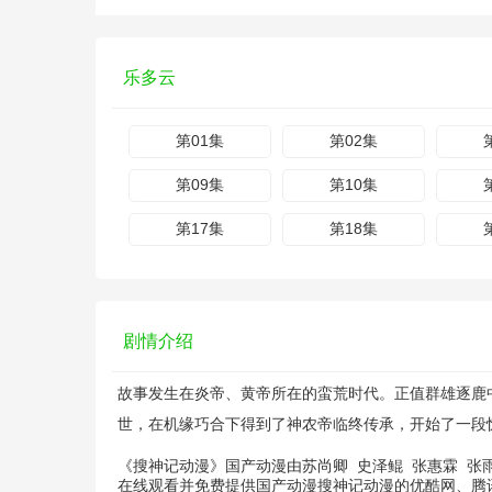
乐多云
第01集
第02集
第09集
第10集
第17集
第18集
剧情介绍
故事发生在炎帝、黄帝所在的蛮荒时代。正值群雄逐鹿
世，在机缘巧合下得到了神农帝临终传承，开始了一段
《搜神记动漫》国产动漫由
苏尚卿
史泽鲲
张惠霖
张
在线观看并免费提供国产动漫搜神记动漫的优酷网、腾