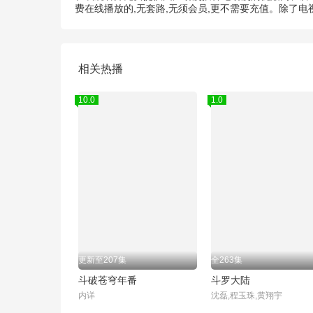
费在线播放的,无套路,无须会员,更不需要充值。除了
相关热播
10.0
1.0
更新至207集
全263集
斗破苍穹年番
斗罗大陆
内详
沈磊,程玉珠,黄翔宇