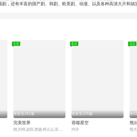
电视剧，还有丰富的国产剧、韩剧、欧美剧、动漫、以及各种高清大片和搞
5.0
6.0
3.0
更新至281集
更新至235集
全5
完美世界
吞噬星空
熊
鲤,刘晴,赵双,楚越,阎么么,宣晓鸣
内详
熊大