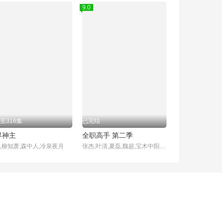
9.0
至316集
已完结
界神主
全职高手 第二季
,柳知萧,森中人,冷泉夜月
张杰,叶清,夏磊,魏超,宝木中阳,金弦,季冠霖,曹云图,佟心竹