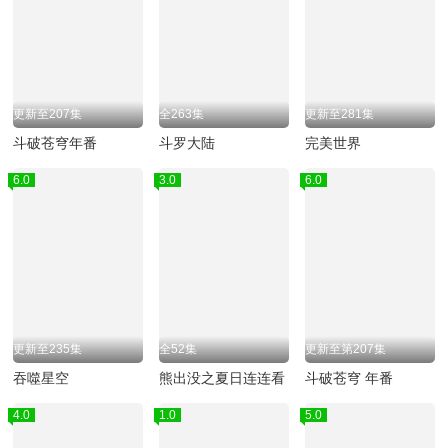
更新至207集
全263集
更新至281集
斗破苍穹年番
斗罗大陆
完美世界
6.0
3.0
6.0
更新至235集
全52集
更新至第207集
吞噬星空
熊出没之夏日连连看
斗破苍穹 年番
4.0
1.0
5.0