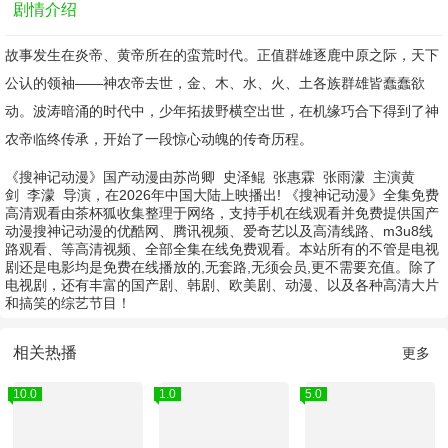
剧情介绍
故事发生在炎帝、黄帝所在的蛮荒时代。正值群雄逐鹿中原之际，天下
公认的领袖——神农帝去世，金、木、水、火、土各族群雄皆蠢蠢欲
动。波涛暗涌的时代中，少年拓拔野横空出世，在机缘巧合下得到了神
农帝临终传承，开始了一段惊心动魄的传奇历程。
《搜神记动漫》国产动漫由
苏尚卿
史泽鲲
张惠霖
张雨濛
主演
黄
剑
李濛
导演，在2026年中国大陆上映播出! 《搜神记动漫》全集免费
高清观看由茶杯狐收集整理于网络，支持手机在线观看并免费提供国产
动漫搜神记动漫的优酷网、腾讯视频、爱奇艺以及高清线路、m3u8线
路观看、等高清视频、全部全集在线免费观看。本站所有的不管是电视
剧还是电影均是免费在线播放的,无套路,无须会员,更不需要充值。除了
电视剧，还有丰富的国产剧、韩剧、欧美剧、动漫、以及各种高清大片
和搞笑的综艺节目！
相关热播
更多
10.0
1.0
5.0