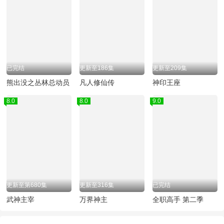
已完结
更新至186集
更新至209集
熊出没之丛林总动员
凡人修仙传
神印王座
8.0
8.0
9.0
更新至第680集
更新至316集
已完结
武神主宰
万界神主
全职高手 第二季