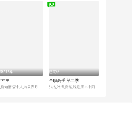
9.0
至316集
已完结
界神主
全职高手 第二季
,柳知萧,森中人,冷泉夜月
张杰,叶清,夏磊,魏超,宝木中阳,金弦,季冠霖,曹云图,佟心竹