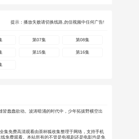
提示：播放失败请切换线路,勿信视频中任何广告!
集
第07集
第08集
集
第15集
第16集
集
雄皆蠢蠢欲动。波涛暗涌的时代中，少年拓拔野横空出
漫》全集免费高清观看由茶杯狐收集整理于网络，支持手机
在线免费观看。本站所有的不管是电视剧还是电影均是免