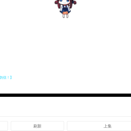
刷新
上集