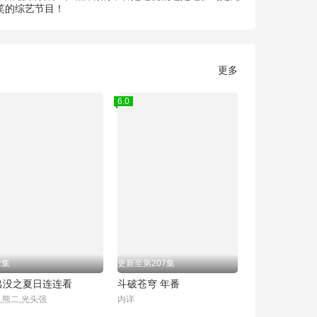
笑的综艺节目！
更多
6.0
2集
更新至第207集
出没之夏日连连看
斗破苍穹 年番
,熊二,光头强
内详