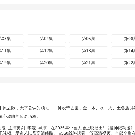
第03集
第04集
第05集
第06
第11集
第12集
第13集
第14
第19集
第20集
第21集
第22
中原之际，天下公认的领袖——神农帝去世，金、木、水、火、土各族群
惊心动魄的传奇历程。
雨濛
主演
黄剑
李濛
导演，在2026年中国大陆上映播出! 《搜神记动
讯视频、爱奇艺以及高清线路、m3u8线路观看、等高清视频、全部全集