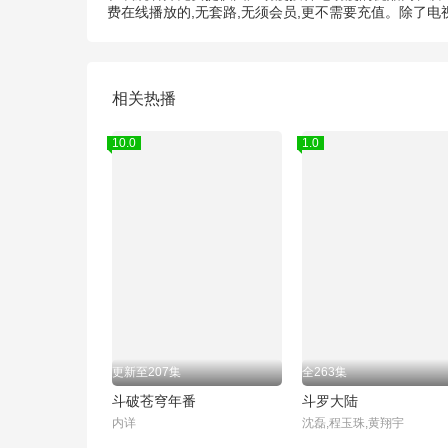
费在线播放的,无套路,无须会员,更不需要充值。除了
相关热播
10.0
1.0
更新至207集
全263集
斗破苍穹年番
斗罗大陆
内详
沈磊,程玉珠,黄翔宇