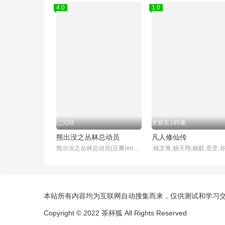
4.0
1.0
已完结
更新至185集
熊出没之丛林总动员
凡人修仙传
熊出没之丛林总动员(豆瓣)img{max-width:100 ;}登录,注册下载豆瓣客户端豆瓣6.0全新发布×豆瓣扫码直接下载iPhone·Android豆瓣读书电影音乐同城小组阅读FM时间豆品豆瓣电影影讯&购票选电影电视剧排行榜分类影评2019年度榜单2019书影音报告熊出没之丛林总动员(2013)导演:丁亮编剧:徐芸,江波,叶天龙,林汇达类型:喜剧
本站所有内容均为互联网自动搜集而来，仅供测试和学习
Copyright © 2022
茶杯狐
All Rights Reserved