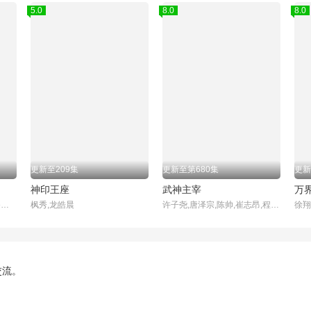
5.0
8.0
8.0
更新至209集
更新至第680集
更新
神印王座
武神主宰
万
,钱文青,杨天翔,杨默,歪歪,谷江山
枫秀,龙皓晨
许子尧,唐泽宗,陈帅,崔志昂,程振坤
徐翔
交流。