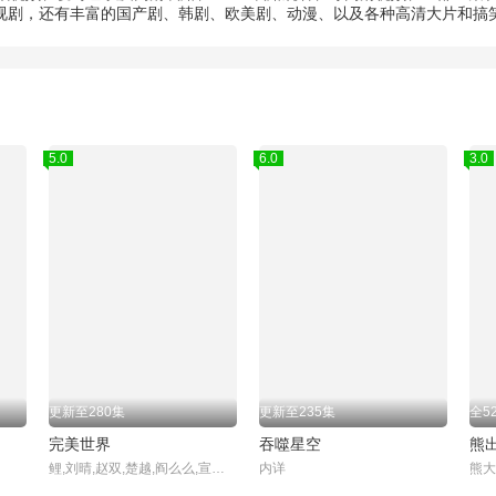
电视剧，还有丰富的国产剧、韩剧、欧美剧、动漫、以及各种高清大片和搞
5.0
6.0
3.0
更新至280集
更新至235集
全5
完美世界
吞噬星空
熊
鲤,刘晴,赵双,楚越,阎么么,宣晓鸣
内详
熊大