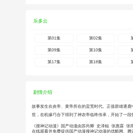
乐多云
第01集
第02集
第09集
第10集
第17集
第18集
剧情介绍
故事发生在炎帝、黄帝所在的蛮荒时代。正值群雄逐鹿
世，在机缘巧合下得到了神农帝临终传承，开始了一段
《搜神记动漫》国产动漫由
苏尚卿
史泽鲲
张惠霖
张
在线观看并免费提供国产动漫搜神记动漫的优酷网、腾