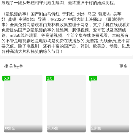
展现了一段从热烈相守到渐生隔阂、最终重归于好的婚姻历程。
《最浪漫的事》国产剧由
马诗红
于莉红
刘烨
马萱
蒋宏杰
吴芊
妤
龚锐
主演
邹灿
导演，在2026年中国大陆上映播出! 《最浪漫的
事》全集免费高清观看由茶杯狐收集整理于网络，支持手机在线观看并
免费提供国产剧最浪漫的事的优酷网、腾讯视频、爱奇艺以及高清线
路、m3u8线路观看、等高清视频、全部全集在线免费观看。本站所有
的不管是电视剧还是电影均是免费在线播放的,无套路,无须会员,更不需
要充值。除了电视剧，还有丰富的国产剧、韩剧、欧美剧、动漫、以及
各种高清大片和搞笑的综艺节目！
相关热播
更多
5.0
2.0
7.0
39集全
第36集
全剧集