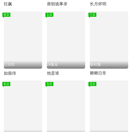
狂飙
唐朝诡事录
长月烬明
8.0
1.0
7.0
已完结
24集全
第40集
如懿传
他是谁
卿卿日常
6.0
5.0
3.0