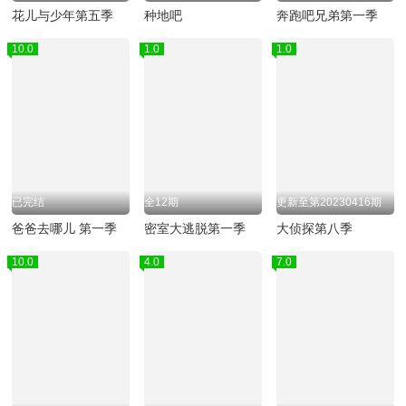
花儿与少年第五季
种地吧
奔跑吧兄弟第一季
10.0
1.0
1.0
已完结
全12期
更新至第20230416期
爸爸去哪儿 第一季
密室大逃脱第一季
大侦探第八季
10.0
4.0
7.0