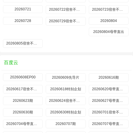
20260721
20260722宿舍不熄灯
20260723宿舍不熄灯
20260728
20260804
20260729宿舍不熄灯
20260804母带直出
20260805宿舍不熄灯
百度云
20260608EP00
20260609先导片
20260616期
20260617宿舍不熄灯
20260618特别企划
20260620母带直出版
20260623期
20260624宿舍不熄灯
20260627母带直出版
20260630期
20260630特别企划
20260701宿舍不熄灯
20260704母带直出版
20260707期
20260707母带直出版