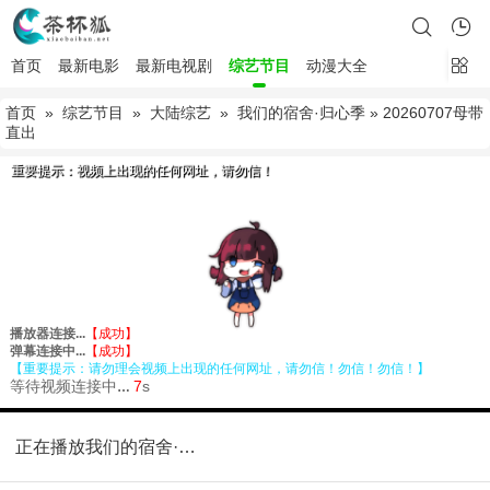
首页
最新电影
最新电视剧
综艺节目
动漫大全
首页
»
综艺节目
»
大陆综艺
»
我们的宿舍·归心季
» 20260707母带
直出
正在播放我们的宿舍·归心季20260707母带直出