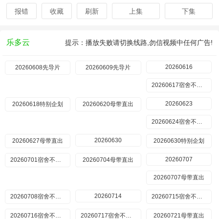
报错
收藏
刷新
上集
下集
乐多云
提示：播放失败请切换线路,勿信视频中任何广告!
20260616
20260608先导片
20260609先导片
20260617宿舍不熄灯
20260623
20260618特别企划
20260620母带直出
20260624宿舍不熄灯
20260630
20260627母带直出
20260630特别企划
20260707
20260701宿舍不熄灯
20260704母带直出
20260707母带直出
20260714
20260708宿舍不熄灯
20260715宿舍不熄灯
20260716宿舍不熄灯
20260717宿舍不熄灯
20260721母带直出