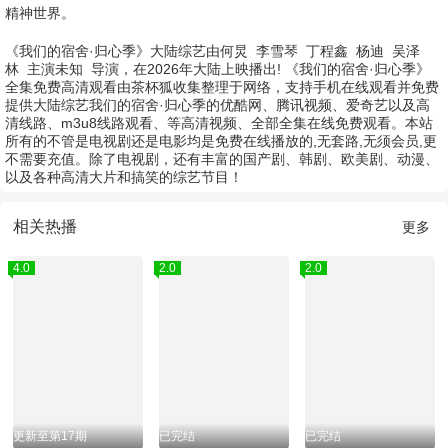
精神世界。
《我们的宿舍·归心季》大陆综艺由
何炅
李雪琴
丁程鑫
杨迪
吴泽
林
主演
未知
导演，在2026年大陆上映播出! 《我们的宿舍·归心季》
全集免费高清观看由茶杯狐收集整理于网络，支持手机在线观看并免费
提供大陆综艺我们的宿舍·归心季的优酷网、腾讯视频、爱奇艺以及高
清线路、m3u8线路观看、等高清视频、全部全集在线免费观看。本站
所有的不管是电视剧还是电影均是免费在线播放的,无套路,无须会员,更
不需要充值。除了电视剧，还有丰富的国产剧、韩剧、欧美剧、动漫、
以及各种高清大片和搞笑的综艺节目！
相关热播
更多
4.0
2.0
2.0
更新至第17期
已完结
已完结