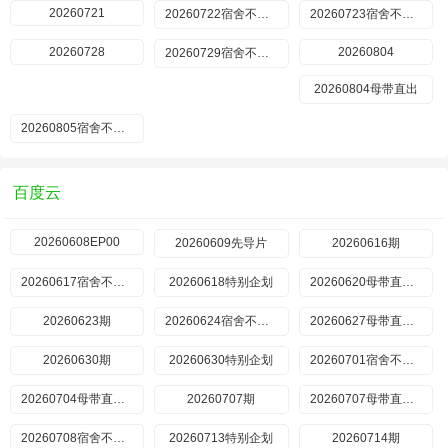
20260721
20260722宿舍不熄灯
20260723宿舍不熄灯
20260728
20260804
20260729宿舍不熄灯
20260804母带直出
20260805宿舍不熄灯
百度云
20260608EP00
20260609先导片
20260616期
20260617宿舍不熄灯
20260618特别企划
20260620母带直出版
20260623期
20260624宿舍不熄灯
20260627母带直出版
20260630期
20260630特别企划
20260701宿舍不熄灯
20260704母带直出版
20260707期
20260707母带直出版
20260708宿舍不熄灯
20260713特别企划
20260714期