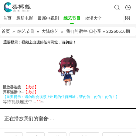
首页
最新电影
最新电视剧
综艺节目
动漫大全
首页
»
综艺节目
»
大陆综艺
»
我们的宿舍·归心季
» 20260616期
正在播放我们的宿舍·归心季20260616期