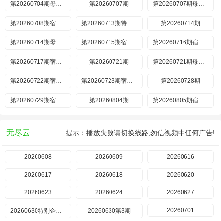
第20260704期母带直出
第20260707期
第20260707期母带直出
第20260708期宿舍不熄灯
第20260713期特别企划
第20260714期
第20260714期母带直出
第20260715期宿舍不熄灯
第20260716期宿舍不熄灯
第20260717期宿舍不熄灯
第20260721期
第20260721期母带直出
第20260722期宿舍不熄灯
第20260723期宿舍不熄灯
第20260728期
第20260729期宿舍不熄灯
第20260804期
第20260805期宿舍不熄灯
无尽云
提示：播放失败请切换线路,勿信视频中任何广告!
20260608
20260609
20260616
20260617
20260618
20260620
20260623
20260624
20260627
20260701
20260630特别企划第2期
20260630第3期