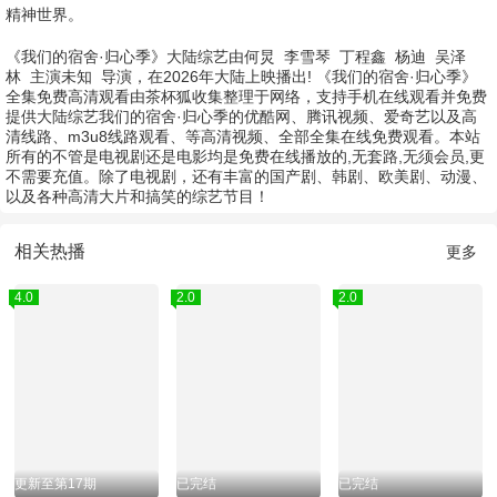
精神世界。
《我们的宿舍·归心季》大陆综艺由
何炅
李雪琴
丁程鑫
杨迪
吴泽
林
主演
未知
导演，在2026年大陆上映播出! 《我们的宿舍·归心季》
全集免费高清观看由茶杯狐收集整理于网络，支持手机在线观看并免费
提供大陆综艺我们的宿舍·归心季的优酷网、腾讯视频、爱奇艺以及高
清线路、m3u8线路观看、等高清视频、全部全集在线免费观看。本站
所有的不管是电视剧还是电影均是免费在线播放的,无套路,无须会员,更
不需要充值。除了电视剧，还有丰富的国产剧、韩剧、欧美剧、动漫、
以及各种高清大片和搞笑的综艺节目！
相关热播
更多
4.0
2.0
2.0
更新至第17期
已完结
已完结