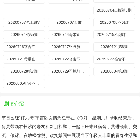
20260704出版第3期
20260707包上恩V
20260707母带
20260708不熄灯
20260714第5期
20260714母带直出版第5期
20260715不熄灯第5期
20260716宿舍不熄灯第6期
20260717张凌赫化身摄影师乓
20260721第6期
20260721母带直出版第6期
20260722宿舍不熄灯第8期
20260723宿舍不熄灯第9期
20260728第7期
20260729不熄灯第10期
20260804第8期
20260805宿舍不熄灯第11期
剧情介绍
节目围绕“好六街”宇宙以友情为纽带在《你好，星期六》录制结束后，
何炅带领在长沙的老友和新朋相聚，一起下班来到宿舍，共进晚餐、交
流、倾诉。在放松愉悦、欢笑嬉闹中展现当下年轻人丰富的青春生活和