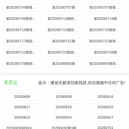
第20260704期母带直出
第20260707期
第20260707期母带直出
第20260708期宿舍不熄灯
第20260713期特别企划
第20260714期
第20260714期母带直出
第20260715期宿舍不熄灯
第20260716期宿舍不熄灯
第20260717期宿舍不熄灯
第20260721期
第20260721期母带直出
第20260722期宿舍不熄灯
第20260723期宿舍不熄灯
第20260728期
第20260729期宿舍不熄灯
第20260804期
第20260805期宿舍不熄灯
无尽云
提示：播放失败请切换线路,勿信视频中任何广告!
20260608
20260609
20260616
20260617
20260618
20260620
20260623
20260624
20260627
20260701
20260630特别企划第2期
20260630第3期