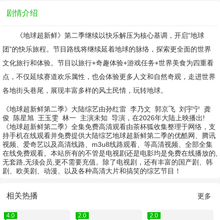
剧情介绍
《地球超新鲜》第二季继续以快乐解压为核心基调，开启“地球
团”的快乐旅程。节目路线将继续延着地球的脉络，探索更全面的世界
文化旅行和体验。节目以旅行+奇趣体验+游戏任务+世界美食为四重看
点，不仅延续赛道欢乐属性，也会体验更多人文和自然奇观，走进世界
各地街头巷尾，展现丰富多样的风土民情，玩转地球。
《地球超新鲜第二季》大陆综艺由
孙红雷
李乃文
郭京飞
刘宇宁
龚
俊
陈星旭
王玉雯
林一
主演
未知
导演，在2026年大陆上映播出!
《地球超新鲜第二季》全集免费高清观看由茶杯狐收集整理于网络，支
持手机在线观看并免费提供大陆综艺地球超新鲜第二季的优酷网、腾讯
视频、爱奇艺以及高清线路、m3u8线路观看、等高清视频、全部全集
在线免费观看。本站所有的不管是电视剧还是电影均是免费在线播放的,
无套路,无须会员,更不需要充值。除了电视剧，还有丰富的国产剧、韩
剧、欧美剧、动漫、以及各种高清大片和搞笑的综艺节目！
相关热播
更多
4.0
2.0
2.0