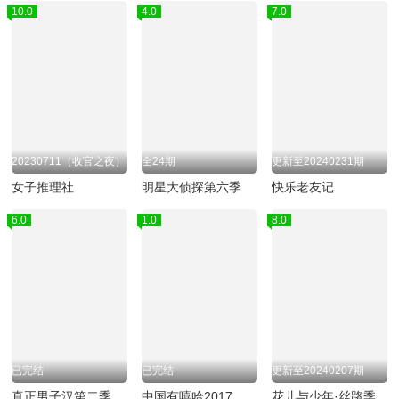
10.0
4.0
7.0
20230711（收官之夜）
全24期
更新至20240231期
女子推理社
明星大侦探第六季
快乐老友记
6.0
1.0
8.0
已完结
已完结
更新至20240207期
真正男子汉第二季
中国有嘻哈2017
花儿与少年·丝路季