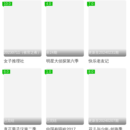
10.0
4.0
7.0
20230711（收官之夜）
全24期
更新至20240231期
女子推理社
明星大侦探第六季
快乐老友记
6.0
1.0
8.0
已完结
已完结
更新至20240207期
真正男子汉第二季
中国有嘻哈2017
花儿与少年·丝路季