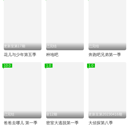
更新至第17期
已完结
已完结
花儿与少年第五季
种地吧
奔跑吧兄弟第一季
10.0
1.0
1.0
已完结
全12期
更新至第20230416期
爸爸去哪儿 第一季
密室大逃脱第一季
大侦探第八季