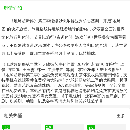
剧情介绍
《地球超新鲜》第二季继续以快乐解压为核心基调，开启“地球
团”的快乐旅程。节目路线将继续延着地球的脉络，探索更全面的世界
文化旅行和体验。节目以旅行+奇趣体验+游戏任务+世界美食为四重看
点，不仅延续赛道欢乐属性，也会体验更多人文和自然奇观，走进世界
各地街头巷尾，展现丰富多样的风土民情，玩转地球。
《地球超新鲜第二季》大陆综艺由
孙红雷
李乃文
郭京飞
刘宇宁
龚
俊
陈星旭
王玉雯
林一
主演
未知
导演，在2026年大陆上映播出!
《地球超新鲜第二季》全集免费高清观看由茶杯狐收集整理于网络，支
持手机在线观看并免费提供大陆综艺地球超新鲜第二季的优酷网、腾讯
视频、爱奇艺以及高清线路、m3u8线路观看、等高清视频、全部全集
在线免费观看。本站所有的不管是电视剧还是电影均是免费在线播放的,
无套路,无须会员,更不需要充值。除了电视剧，还有丰富的国产剧、韩
剧、欧美剧、动漫、以及各种高清大片和搞笑的综艺节目！
相关热播
更多
4.0
2.0
2.0