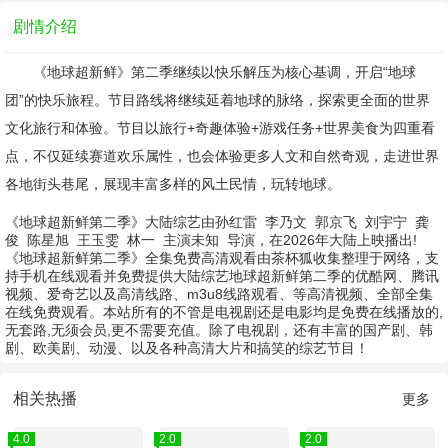
剧情介绍
《地球超新鲜》第二季继续以快乐解压为核心基调，开启“地球
团”的快乐旅程。节目路线将继续延着地球的脉络，探索更全面的世界
文化旅行和体验。节目以旅行+奇趣体验+游戏任务+世界美食为四重看
点，不仅延续赛道欢乐属性，也会体验更多人文和自然奇观，走进世界
各地街头巷尾，展现丰富多样的风土民情，玩转地球。
《地球超新鲜第二季》大陆综艺由
孙红雷
李乃文
郭京飞
刘宇宁
龚
俊
陈星旭
王玉雯
林一
主演
未知
导演，在2026年大陆上映播出!
《地球超新鲜第二季》全集免费高清观看由茶杯狐收集整理于网络，支
持手机在线观看并免费提供大陆综艺地球超新鲜第二季的优酷网、腾讯
视频、爱奇艺以及高清线路、m3u8线路观看、等高清视频、全部全集
在线免费观看。本站所有的不管是电视剧还是电影均是免费在线播放的,
无套路,无须会员,更不需要充值。除了电视剧，还有丰富的国产剧、韩
剧、欧美剧、动漫、以及各种高清大片和搞笑的综艺节目！
相关热播
更多
4.0
2.0
2.0