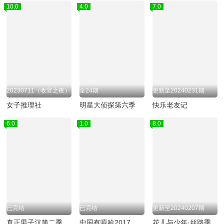
10.0
4.0
7.0
20230711（收官之夜）
全24期
更新至20240231期
女子推理社
明星大侦探第六季
快乐老友记
6.0
1.0
8.0
已完结
已完结
更新至20240207期
真正男子汉第二季
中国有嘻哈2017
花儿与少年·丝路季