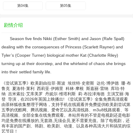
第04集
第05集
剧情介绍
Season five finds Nikki (Esther Smith) and Jason (Rafe Spall)
dealing with the consequences of Princess (Scarlett Rayner) and
Tyler’s (Cooper Turner) biological mother Kat (Charlotte Riley)
turning up at their doorstep, and the whirlwind of chaos she brings
into their settled family life.
《尝试第五季》欧美剧由
拉菲·斯波
埃丝特·史密斯
达伦·博伊德
珊·布
鲁克
夏洛特·莱利
西莉亚·伊姆里
科林·摩根
斯嘉丽·雷纳
库珀·特
纳
吉米索拉·艾库美罗
丹妮尔·维塔利斯
莉·布拉泽海德
主演
艾丽·海
登
导演，在2026年英国上映播出! 《尝试第五季》全集免费高清观看
由茶杯狐收集整理于网络，支持手机在线观看并免费提供欧美剧尝试第
五季的优酷网、腾讯视频、爱奇艺以及高清线路、m3u8线路观看、等
高清视频、全部全集在线免费观看。本站所有的不管是电视剧还是电影
均是免费在线播放的,无套路,无须会员,更不需要充值。除了电视剧，还
有丰富的国产剧、韩剧、欧美剧、动漫、以及各种高清大片和搞笑的综
艺节目！