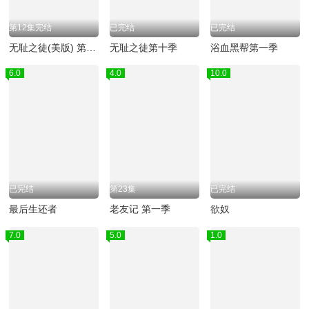
第12集完结
已完结
已完结
无耻之徒(美版) 第六季
无耻之徒第十季
浴血黑帮第一季
6.0
4.0
10.0
已完结
第23集
已完结
最后生还者
老友记 第一季
欲奴
7.0
5.0
1.0