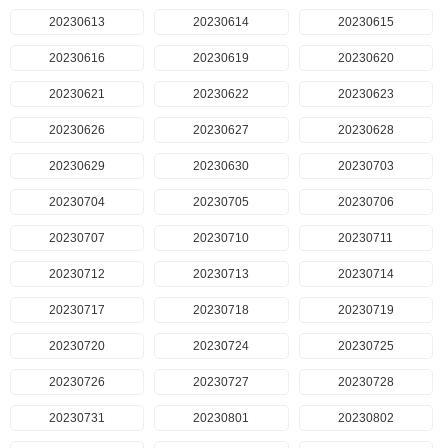
20230613
20230614
20230615
20230616
20230619
20230620
20230621
20230622
20230623
20230626
20230627
20230628
20230629
20230630
20230703
20230704
20230705
20230706
20230707
20230710
20230711
20230712
20230713
20230714
20230717
20230718
20230719
20230720
20230724
20230725
20230726
20230727
20230728
20230731
20230801
20230802