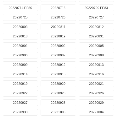
20220714 EP80
20220718
20220720 EP83
20220725
20220726
20220727
20220803
20220811
20220812
20220818
20220819
20220831
20220901
20220902
20220905
20220906
20220907
20220908
20220909
20220912
20220913
20220914
20220915
20220916
20220919
20220920
20220921
20220922
20220923
20220926
20220927
20220928
20220929
20220930
20221003
20221004