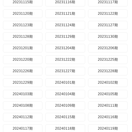
20231115期
20231116期
20231117期
20231120期
20231121期
20231122期
20231123期
20231124期
20231127期
20231128期
20231129期
20231130期
20231201期
20231204期
20231206期
20231220期
20231222期
20231225期
20231226期
20231227期
20231228期
20231229期
20240101期
20240102期
20240103期
20240104期
20240105期
20240108期
20240109期
20240111期
20240112期
20240115期
20240116期
20240117期
20240118期
20240119期