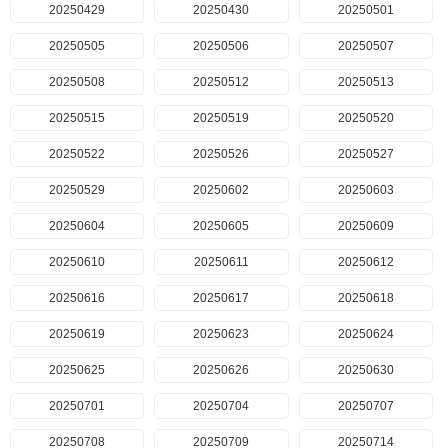
20250429
20250430
20250501
20250505
20250506
20250507
20250508
20250512
20250513
20250515
20250519
20250520
20250522
20250526
20250527
20250529
20250602
20250603
20250604
20250605
20250609
20250610
20250611
20250612
20250616
20250617
20250618
20250619
20250623
20250624
20250625
20250626
20250630
20250701
20250704
20250707
20250708
20250709
20250714