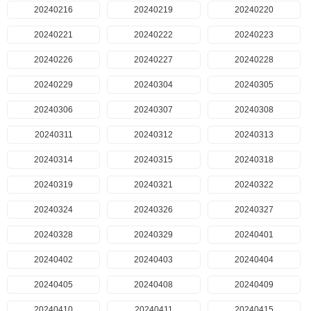
20240216
20240219
20240220
20240221
20240222
20240223
20240226
20240227
20240228
20240229
20240304
20240305
20240306
20240307
20240308
20240311
20240312
20240313
20240314
20240315
20240318
20240319
20240321
20240322
20240324
20240326
20240327
20240328
20240329
20240401
20240402
20240403
20240404
20240405
20240408
20240409
20240410
20240411
20240415