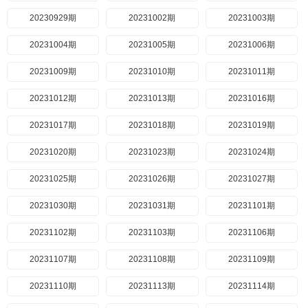
20230929期
20231002期
20231003期
20231004期
20231005期
20231006期
20231009期
20231010期
20231011期
20231012期
20231013期
20231016期
20231017期
20231018期
20231019期
20231020期
20231023期
20231024期
20231025期
20231026期
20231027期
20231030期
20231031期
20231101期
20231102期
20231103期
20231106期
20231107期
20231108期
20231109期
20231110期
20231113期
20231114期