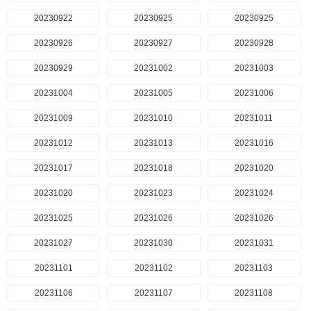
20230922
20230925
20230925
20230926
20230927
20230928
20230929
20231002
20231003
20231004
20231005
20231006
20231009
20231010
20231011
20231012
20231013
20231016
20231017
20231018
20231020
20231020
20231023
20231024
20231025
20231026
20231026
20231027
20231030
20231031
20231101
20231102
20231103
20231106
20231107
20231108