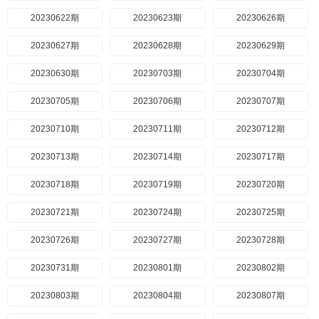
20230622期
20230623期
20230626期
20230627期
20230628期
20230629期
20230630期
20230703期
20230704期
20230705期
20230706期
20230707期
20230710期
20230711期
20230712期
20230713期
20230714期
20230717期
20230718期
20230719期
20230720期
20230721期
20230724期
20230725期
20230726期
20230727期
20230728期
20230731期
20230801期
20230802期
20230803期
20230804期
20230807期