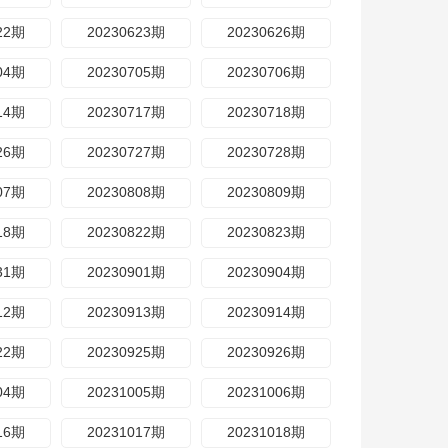
22期
20230623期
20230626期
04期
20230705期
20230706期
14期
20230717期
20230718期
26期
20230727期
20230728期
07期
20230808期
20230809期
18期
20230822期
20230823期
31期
20230901期
20230904期
12期
20230913期
20230914期
22期
20230925期
20230926期
04期
20231005期
20231006期
16期
20231017期
20231018期