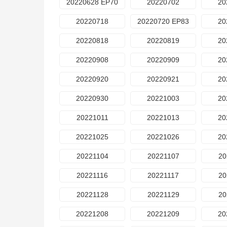
20220628 EP70
20220702
20
20220718
20220720 EP83
20
20220818
20220819
20
20220908
20220909
20
20220920
20220921
20
20220930
20221003
20
20221011
20221013
20
20221025
20221026
20
20221104
20221107
20
20221116
20221117
20
20221128
20221129
20
20221208
20221209
20