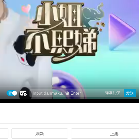
刷新
上集