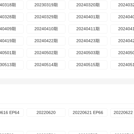
240318期
20230319期
20240320期
202403
240328期
20240329期
20240401期
202404
240409期
20240410期
20240411期
202404
240419期
20240422期
20240423期
202404
240501期
20240502期
20240503期
202405
230513期
20240514期
20240515期
202405
0616 EP64
20220620
20220621 EP66