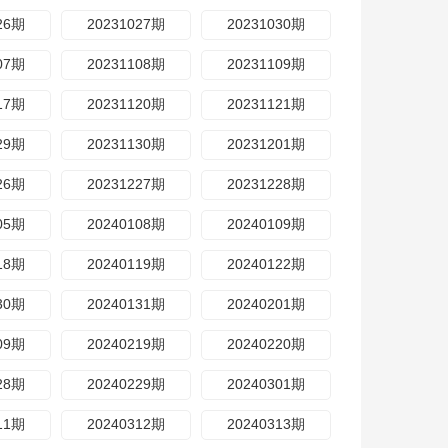
26期
20231027期
20231030期
07期
20231108期
20231109期
17期
20231120期
20231121期
29期
20231130期
20231201期
26期
20231227期
20231228期
05期
20240108期
20240109期
18期
20240119期
20240122期
30期
20240131期
20240201期
09期
20240219期
20240220期
28期
20240229期
20240301期
11期
20240312期
20240313期