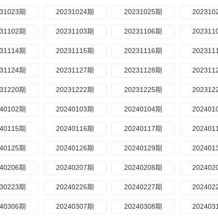
231023期
20231024期
20231025期
202310
231102期
20231103期
20231106期
202311
231114期
20231115期
20231116期
202311
231124期
20231127期
20231128期
202311
231220期
20231222期
20231225期
202312
240102期
20240103期
20240104期
202401
240115期
20240116期
20240117期
202401
240125期
20240126期
20240129期
202401
240206期
20240207期
20240208期
202402
230223期
20240226期
20240227期
202402
240306期
20240307期
20240308期
202403