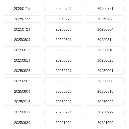
20250715
20250716
20250721
20250722
20250723
20250728
20250729
20250730
20250804
20250805
20250806
20250811
20250812
20250813
20250818
20250819
20250820
20250825
20250826
20250827
20250901
20250902
20250903
20250908
20250909
20250910
20250915
20250916
20250917
20250922
20250923
20250924
20250929
20250930
20251001
20251006