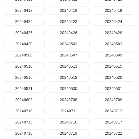
20240417
20240418
20240419
20240422
20240423
20240424
20240425
20240426
20240429
20240430
20240502
20240503
20240506
20240507
20240509
20240510
20240513
20240515
20240516
20240518
20240520
20240521
20240530
20240531
20240603
20240708
20240709
20240710
20240711
20240712
20240715
20240716
20240717
20240718
20240719
20240722