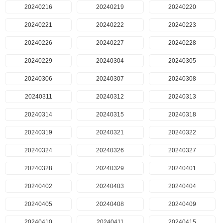
20240216
20240219
20240220
20240221
20240222
20240223
20240226
20240227
20240228
20240229
20240304
20240305
20240306
20240307
20240308
20240311
20240312
20240313
20240314
20240315
20240318
20240319
20240321
20240322
20240324
20240326
20240327
20240328
20240329
20240401
20240402
20240403
20240404
20240405
20240408
20240409
20240410
20240411
20240415