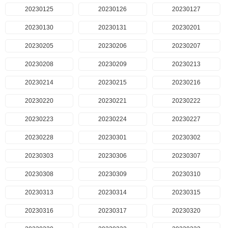
20230125
20230126
20230127
20230130
20230131
20230201
20230205
20230206
20230207
20230208
20230209
20230213
20230214
20230215
20230216
20230220
20230221
20230222
20230223
20230224
20230227
20230228
20230301
20230302
20230303
20230306
20230307
20230308
20230309
20230310
20230313
20230314
20230315
20230316
20230317
20230320