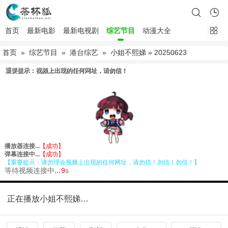
首页
最新电影
最新电视剧
综艺节目
动漫大全
首页
»
综艺节目
»
港台综艺
»
小姐不熙娣
» 20250623
正在播放小姐不熙娣20250623