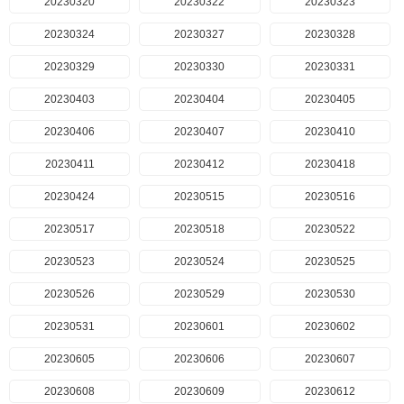
20230320
20230322
20230323
20230324
20230327
20230328
20230329
20230330
20230331
20230403
20230404
20230405
20230406
20230407
20230410
20230411
20230412
20230418
20230424
20230515
20230516
20230517
20230518
20230522
20230523
20230524
20230525
20230526
20230529
20230530
20230531
20230601
20230602
20230605
20230606
20230607
20230608
20230609
20230612