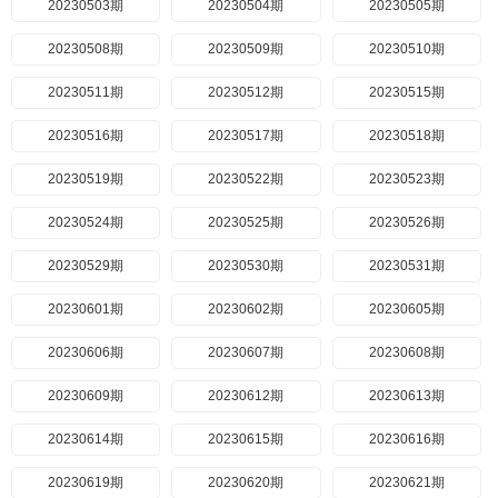
20230503期
20230504期
20230505期
20230508期
20230509期
20230510期
20230511期
20230512期
20230515期
20230516期
20230517期
20230518期
20230519期
20230522期
20230523期
20230524期
20230525期
20230526期
20230529期
20230530期
20230531期
20230601期
20230602期
20230605期
20230606期
20230607期
20230608期
20230609期
20230612期
20230613期
20230614期
20230615期
20230616期
20230619期
20230620期
20230621期