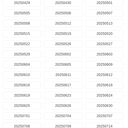
20250429
20250430
20250501
20250505
20250506
20250507
20250508
20250512
20250513
20250515
20250519
20250520
20250522
20250526
20250527
20250529
20250602
20250603
20250604
20250605
20250609
20250610
20250611
20250612
20250616
20250617
20250618
20250619
20250623
20250624
20250625
20250626
20250630
20250701
20250704
20250707
20250708
20250709
20250714