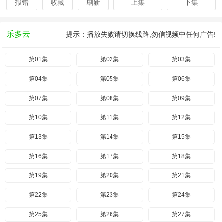
报错
收藏
刷新
上集
下集
乐多云
提示：播放失败请切换线路,勿信视频中任何广告!
第01集
第02集
第03集
第04集
第05集
第06集
第07集
第08集
第09集
第10集
第11集
第12集
第13集
第14集
第15集
第16集
第17集
第18集
第19集
第20集
第21集
第22集
第23集
第24集
第25集
第26集
第27集