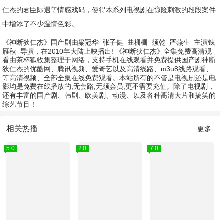
仁杰的君臣际遇等情感戏码，使得本系列电视剧在惊险刺激的段段案件
中增添了不少温情色彩。
《神断狄仁杰》国产剧由
梁冠华
张子健
曲栅栅
须乾
严燕生
主演
钱
雁秋
导演，在2010年大陆上映播出! 《神断狄仁杰》全集免费高清观
看由茶杯狐收集整理于网络，支持手机在线观看并免费提供国产剧神断
狄仁杰的优酷网、腾讯视频、爱奇艺以及高清线路、m3u8线路观看、
等高清视频、全部全集在线免费观看。本站所有的不管是电视剧还是电
影均是免费在线播放的,无套路,无须会员,更不需要充值。除了电视剧，
还有丰富的国产剧、韩剧、欧美剧、动漫、以及各种高清大片和搞笑的
综艺节目！
相关热播
更多
5.0
2.0
7.0