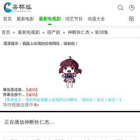
首页
最新电影
最新电视剧
综艺节目
动漫大全
首页
»
最新电视剧
»
国产剧
»
神断狄仁杰
» 第38集
正在播放神断狄仁杰第38集