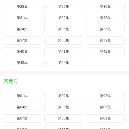
第28集
第29集
第30集
第31集
第32集
第33集
第34集
第35集
第36集
第37集
第38集
第39集
第40集
第41集
第42集
第43集
第44集
百度云
第01集
第02集
第03集
第04集
第05集
第06集
第07集
第08集
第09集