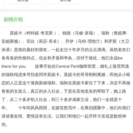
第22集
第23集
剧情介绍
莫妮卡（柯特妮·考克斯 ）、钱德（马修·派瑞）、瑞秋（詹妮弗·
安妮斯顿）、菲比（莉莎·库卓）、乔伊（马特·理勃兰）和罗斯（大卫·
休谟）是彼此最好的朋友，一起走过十年岁月的点点滴滴。虽然老友们
各有各的性格特点，也会有矛盾和争执，但对于彼此，他们永远be
there for you. 故事开始在Central Perk咖啡馆里，婚礼上落荒而逃
的瑞秋闯进来寻找老同学莫妮卡。莫妮卡的哥哥刚刚离婚，而他从小暗
恋的人正是这个落跑新娘瑞秋。瑞秋在莫妮卡家住了下来，决定不再做
爸爸的女孩儿，真正的步入社会，于是在其他老友的帮助下，她上路
了，从二十多岁初入社会，到三十多岁成家立业，他们一走就是十
年。 十年间风风雨雨，在嬉笑怒骂中，在离别团聚中，他们向我们
讲述着友情、爱情还有生活。让我们和他们一起开怀大笑或是黯然神
伤。