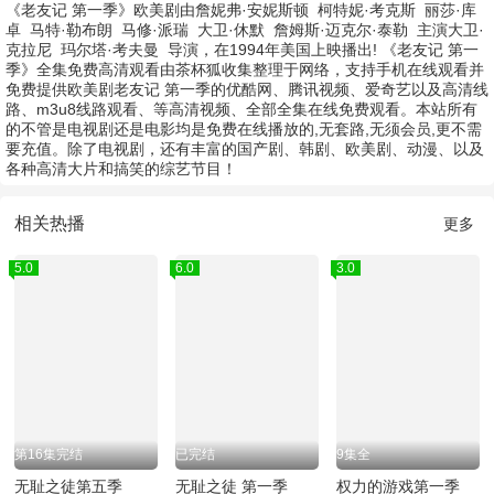
《老友记 第一季》欧美剧由
詹妮弗·安妮斯顿
柯特妮·考克斯
丽莎·库
卓
马特·勒布朗
马修·派瑞
大卫·休默
詹姆斯·迈克尔·泰勒
主演
大卫·
克拉尼
玛尔塔·考夫曼
导演，在1994年美国上映播出! 《老友记 第一
季》全集免费高清观看由茶杯狐收集整理于网络，支持手机在线观看并
免费提供欧美剧老友记 第一季的优酷网、腾讯视频、爱奇艺以及高清线
路、m3u8线路观看、等高清视频、全部全集在线免费观看。本站所有
的不管是电视剧还是电影均是免费在线播放的,无套路,无须会员,更不需
要充值。除了电视剧，还有丰富的国产剧、韩剧、欧美剧、动漫、以及
各种高清大片和搞笑的综艺节目！
相关热播
更多
5.0
6.0
3.0
第16集完结
已完结
9集全
无耻之徒第五季
无耻之徒 第一季
权力的游戏第一季