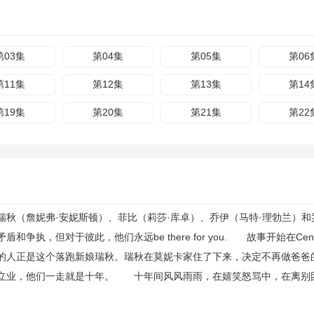
第03集
第04集
第05集
第06
第11集
第12集
第13集
第14
第19集
第20集
第21集
第22
秋（詹妮弗·安妮斯顿）、菲比（莉莎·库卓）、乔伊（马特·理勃兰）和
执，但对于彼此，他们永远be there for you. 故事开始在Cen
的人正是这个落跑新娘瑞秋。瑞秋在莫妮卡家住了下来，决定不再做爸爸
立业，他们一走就是十年。 十年间风风雨雨，在嬉笑怒骂中，在离别