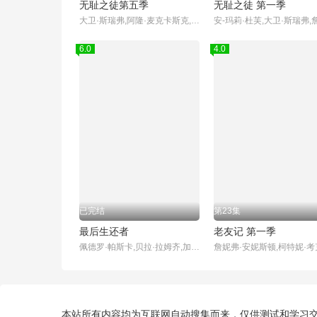
无耻之徒第五季
无耻之徒 第一季
大卫·斯瑞弗,阿隆·麦克卡斯克,杰拉德·基恩斯
6.0
4.0
已完结
第23集
最后生还者
老友记 第一季
佩德罗·帕斯卡,贝拉·拉姆齐,加布里埃尔·鲁纳,安娜·托芙,妮可·帕克,穆雷·巴特利特,尼克·奥弗曼,斯托姆·瑞德,梅尔·丹德里奇,杰弗里·皮尔斯,拉马尔·约翰逊,凯文·伍达德,格雷厄姆·格林,Elaine Miles,艾什莉·约翰逊,特罗伊·贝克,玛莉·格雷斯·贝克尔,凯文·萨特里,布拉德·利兰,布兰登·弗莱彻,卢蒂娜·卫斯理,泰勒·圣·皮埃尔,Connor Stanhope,索尼娅·玛丽亚·基
本站所有内容均为互联网自动搜集而来，仅供测试和学习