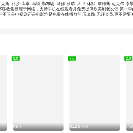
考克斯
丽莎·库卓
马特·勒布朗
马修·派瑞
大卫·休默
詹姆斯·迈克尔·泰
茶杯狐收集整理于网络，支持手机在线观看并免费提供欧美剧老友记 第一季
不管是电视剧还是电影均是免费在线播放的,无套路,无须会员,更不需
3.0
7.0
2.0
9集全
第12集完结
已完