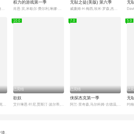
权力的游戏第一季
无耻之徒(美版) 第六季
无
安-玛莉·杜芙,大卫·斯瑞弗,詹姆斯·麦卡沃伊,玛克辛·皮克
肖恩·宾,米歇尔·费尔利,琳娜·海蒂,彼特·丁拉基,艾米莉亚·克拉克,基特·哈灵顿,苏菲·特纳,麦茜·威廉姆斯,尼古拉·科斯特-瓦尔道,伊恩·格雷,约翰·布莱德利
威廉姆·H·梅西,埃米·罗森,杰瑞米·艾伦·怀特,伊森·卡特科斯基,卡梅隆·莫纳汉,艾玛·肯尼,史蒂夫·豪威,珊诺拉·汉普顿,德蒙特·莫罗尼,艾米莉·贝吉尔,诺尔·费舍,迈克尔·帕特里克·麦克吉尔,艾玛·格林威尔,妮科尔·布鲁姆,史蒂夫·卡兹,泰勒·贾克布·摩尔,萨莎·亚历山大,阿兰·罗森伯格,卢卡·奥利尔,杰夫·皮埃尔,迈克尔·瑞利·伯克,雪琳·芬,威尔·萨索,伊西多拉·格瑞新特,布兰登·西姆斯
Davi
10.0
7.0
5.0
已完结
已完结
已完
欲奴
侠探杰克第一季
无
詹妮弗·安妮斯顿,柯特妮·考克斯,丽莎·库卓,马特·勒布朗,马修·派瑞,大卫·休默,詹姆斯·迈克尔·泰勒
艾什琳恩·叶尼,贾斯汀·波尔蒂,斯金·迪亚蒙德,维多利亚·莱文,凯文·尼尔森,妮佳·海特洛娃,布伦特·哈维,卡拉·库什,萨拉·卢
阿兰·里奇森,马尔科姆·古德温,薇拉·菲茨杰拉德,克莉斯汀·克鲁克,布鲁斯·麦克吉尔,克里斯·韦伯斯特,哈维·吉兰,马克斯威尔·詹金斯,库里·格拉汉姆,马克·本达维德,威利·C·卡彭特,乔纳森考斯庚,Leslie Fray,Gavin White,马修·马斯登,拉娜·珍·科洛斯特奇,阿莉·约翰逊,迪伦·特罗布里奇,休·汤普森,玛丽亚·斯坦,伊里·哈姆,克里斯托弗·拉塞尔,亚历桑德拉·卡斯蒂略,布雷
交流。