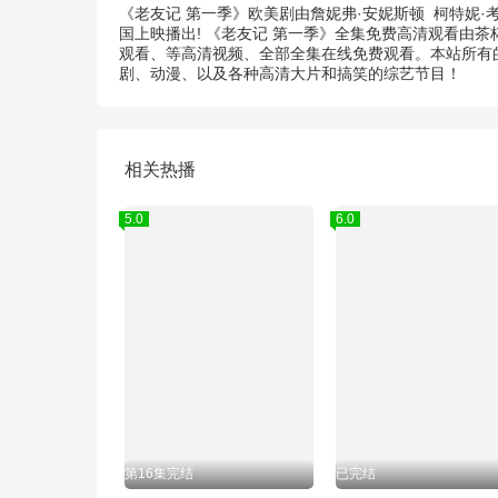
《老友记 第一季》欧美剧由
詹妮弗·安妮斯顿
柯特妮·
国上映播出! 《老友记 第一季》全集免费高清观看由
观看、等高清视频、全部全集在线免费观看。本站所有的
剧、动漫、以及各种高清大片和搞笑的综艺节目！
相关热播
5.0
6.0
第16集完结
已完结