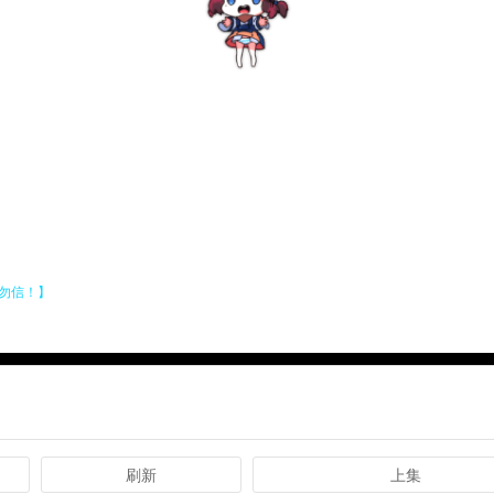
刷新
上集