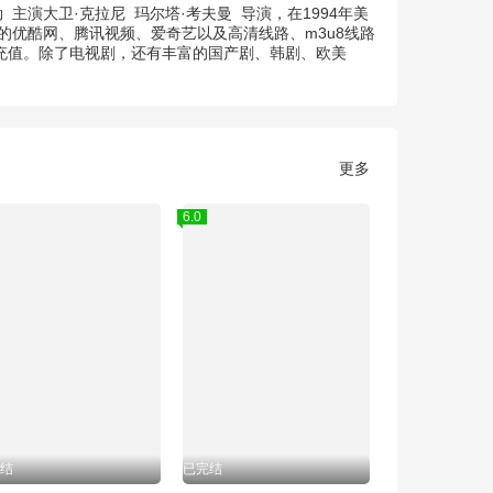
勒
主演
大卫·克拉尼
玛尔塔·考夫曼
导演，在1994年美
的优酷网、腾讯视频、爱奇艺以及高清线路、m3u8线路
要充值。除了电视剧，还有丰富的国产剧、韩剧、欧美
更多
6.0
结
已完结