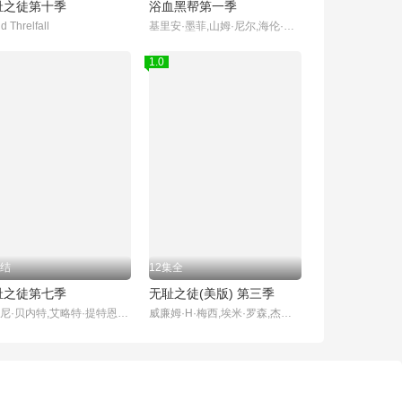
耻之徒第十季
浴血黑帮第一季
d Threlfall
基里安·墨菲,山姆·尼尔,海伦·麦克洛瑞,保罗·安德森,安娜贝拉·沃丽丝,苏菲·兰朵,奈德·丹内利,乔·科尔,芬恩·科尔,哈利·克登,娜塔莎·奥基弗,托尼·皮茨,艾米-费欧‧爱德华兹,乔丹·博尔格,凯特·菲利普斯,本杰明·西番雅,伊多·戈德堡,夏莉·墨菲,亚历山大·希迪格,盖特·杨森,诺亚·泰勒,尼尔·贝尔,山姆·哈兹尔丁,丹尼尔·弗恩,帕迪·康斯戴恩,查理·科里德-米尔斯,杰克·罗文,Ian P
1.0
结
12集全
耻之徒第七季
无耻之徒(美版) 第三季
‎约翰尼·贝内特‎,艾略特·提特恩索,肖恩·吉尔德,西伦·格里菲思,Tina Malone,大卫·斯瑞弗,杰拉德·基恩斯
威廉姆·H·梅西,埃米·罗森,杰瑞米·艾伦·怀特,伊森·卡特科斯基,卡梅隆·莫纳汉,史蒂夫·豪威,珊诺拉·汉普顿,艾玛·肯尼,妮科尔·布鲁姆,马修·博兰,艾米莉·贝吉尔,琼·库萨克,德蒙特·莫罗尼,诺尔·费舍,迈克尔·帕特里克·麦克吉尔,亚当凯格瑞,杰里米·杰克逊,史蒂夫·卡兹