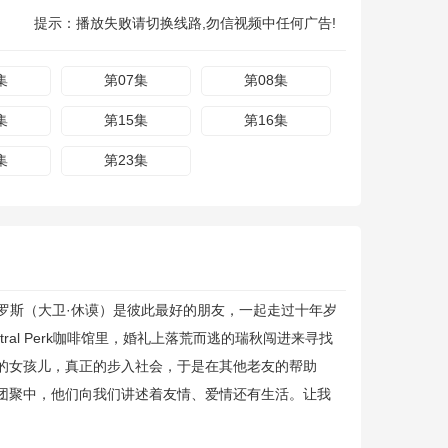
提示：播放失败请切换线路,勿信视频中任何广告!
集
第07集
第08集
集
第15集
第16集
集
第23集
罗斯（大卫·休谟）是彼此最好的朋友，一起走过十年岁
tral Perk咖啡馆里，婚礼上落荒而逃的瑞秋闯进来寻找
的女孩儿，真正的步入社会，于是在其他老友的帮助
团聚中，他们向我们讲述着友情、爱情还有生活。让我