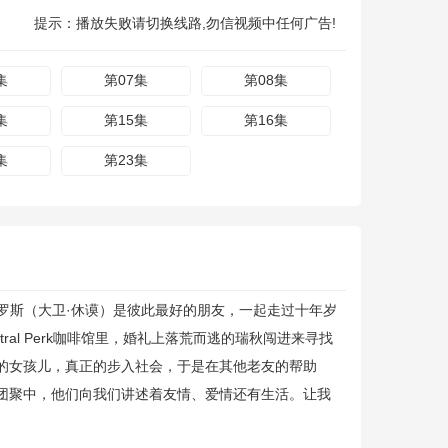
提示：播放失败请切换线路,勿信视频中任何广告!
集
第07集
第08集
集
第15集
第16集
集
第23集
罗斯（大卫·休谟）是彼此最好的朋友，一起走过十年岁
tral Perk咖啡馆里，婚礼上落荒而逃的瑞秋闯进来寻找
的女孩儿，真正的步入社会，于是在其他老友的帮助
团聚中，他们向我们讲述着友情、爱情还有生活。让我