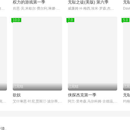
权力的游戏第一季
无耻之徒(美版) 第六季
无
安-玛莉·杜芙,大卫·斯瑞弗,詹姆斯·麦卡沃伊,玛克辛·皮克
肖恩·宾,米歇尔·费尔利,琳娜·海蒂,彼特·丁拉基,艾米莉亚·克拉克,基特·哈灵顿,苏菲·特纳,麦茜·威廉姆斯,尼古拉·科斯特-瓦尔道,伊恩·格雷,约翰·布莱德利
威廉姆·H·梅西,埃米·罗森,杰瑞米·艾伦·怀特,伊森·卡特科斯基,卡梅隆·莫纳汉,艾玛·肯尼,史蒂夫·豪威,珊诺拉·汉普顿,德蒙特·莫罗尼,艾米莉·贝吉尔,诺尔·费舍,迈克尔·帕特里克·麦克吉尔,艾玛·格林威尔,妮科尔·布鲁姆,史蒂夫·卡兹,泰勒·贾克布·摩尔,萨莎·亚历山大,阿兰·罗森伯格,卢卡·奥利尔,杰夫·皮埃尔,迈克尔·瑞利·伯克,雪琳·芬,威尔·萨索,伊西多拉·格瑞新特,布兰登·西姆斯
Davi
10.0
7.0
5.0
已完结
已完结
已完
欲奴
侠探杰克第一季
无
詹妮弗·安妮斯顿,柯特妮·考克斯,丽莎·库卓,马特·勒布朗,马修·派瑞,大卫·休默,詹姆斯·迈克尔·泰勒
艾什琳恩·叶尼,贾斯汀·波尔蒂,斯金·迪亚蒙德,维多利亚·莱文,凯文·尼尔森,妮佳·海特洛娃,布伦特·哈维,卡拉·库什,萨拉·卢
阿兰·里奇森,马尔科姆·古德温,薇拉·菲茨杰拉德,克莉斯汀·克鲁克,布鲁斯·麦克吉尔,克里斯·韦伯斯特,哈维·吉兰,马克斯威尔·詹金斯,库里·格拉汉姆,马克·本达维德,威利·C·卡彭特,乔纳森考斯庚,Leslie Fray,Gavin White,马修·马斯登,拉娜·珍·科洛斯特奇,阿莉·约翰逊,迪伦·特罗布里奇,休·汤普森,玛丽亚·斯坦,伊里·哈姆,克里斯托弗·拉塞尔,亚历桑德拉·卡斯蒂略,布雷
交流。