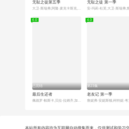
无耻之徒第五季
无耻之徒 第一季
大卫·斯瑞弗,阿隆·麦克卡斯克,杰拉德·基恩斯
6.0
4.0
已完结
第23集
最后生还者
老友记 第一季
佩德罗·帕斯卡,贝拉·拉姆齐,加布里埃尔·鲁纳,安娜·托芙,妮可·帕克,穆雷·巴特利特,尼克·奥弗曼,斯托姆·瑞德,梅尔·丹德里奇,杰弗里·皮尔斯,拉马尔·约翰逊,凯文·伍达德,格雷厄姆·格林,Elaine Miles,艾什莉·约翰逊,特罗伊·贝克,玛莉·格雷斯·贝克尔,凯文·萨特里,布拉德·利兰,布兰登·弗莱彻,卢蒂娜·卫斯理,泰勒·圣·皮埃尔,Connor Stanhope,索尼娅·玛丽亚·基
本站所有内容均为互联网自动搜集而来，仅供测试和学习