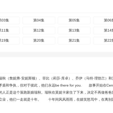
第03集
第04集
第05集
第06
第11集
第12集
第13集
第14
第19集
第20集
第21集
第22
秋（詹妮弗·安妮斯顿）、菲比（莉莎·库卓）、乔伊（马特·理勃兰）和
执，但对于彼此，他们永远be there for you. 故事开始在Cen
的人正是这个落跑新娘瑞秋。瑞秋在莫妮卡家住了下来，决定不再做爸爸
立业，他们一走就是十年。 十年间风风雨雨，在嬉笑怒骂中，在离别