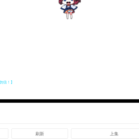
刷新
上集