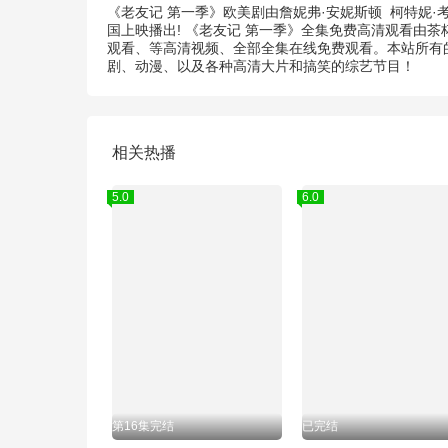
《老友记 第一季》欧美剧由
詹妮弗·安妮斯顿
柯特妮·
国上映播出! 《老友记 第一季》全集免费高清观看由
观看、等高清视频、全部全集在线免费观看。本站所有的
剧、动漫、以及各种高清大片和搞笑的综艺节目！
相关热播
5.0
6.0
第16集完结
已完结