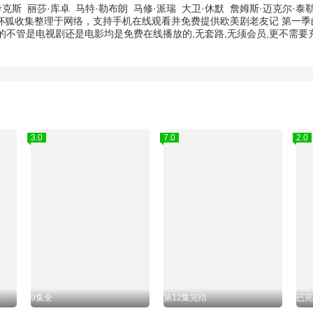
考克斯
丽莎·库卓
马特·勒布朗
马修·派瑞
大卫·休默
詹姆斯·迈克尔·泰
茶杯狐收集整理于网络，支持手机在线观看并免费提供欧美剧老友记 第一季
不管是电视剧还是电影均是免费在线播放的,无套路,无须会员,更不需
3.0
7.0
2.0
9集全
第12集完结
已完