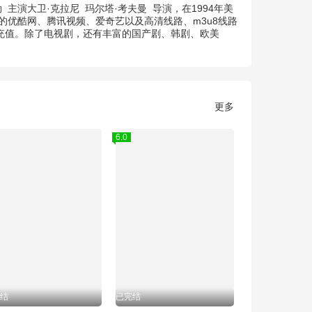
勒
主演
大卫·克拉尼
玛尔塔·考夫曼
导演，在1994年美
的优酷网、腾讯视频、爱奇艺以及高清线路、m3u8线路
要充值。除了电视剧，还有丰富的国产剧、韩剧、欧美
更多
6.0
结
已完结