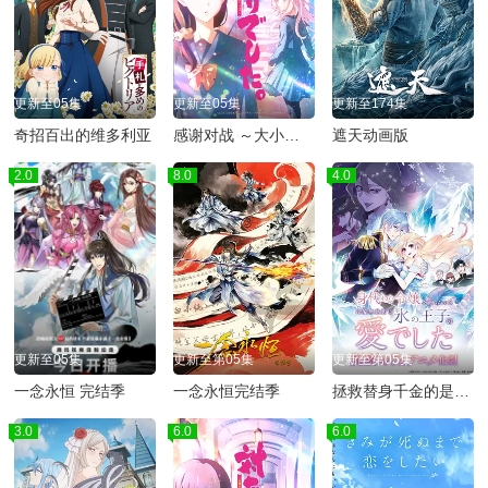
更新至05集
更新至05集
更新至174集
奇招百出的维多利亚
感谢对战 ～大小姐才不玩格斗游戏～
遮天动画版
2.0
8.0
4.0
更新至05集
更新至第05集
更新至第05集
一念永恒 完结季
​一念永恒完结季​
拯救替身千金的是冷酷无情冰之王子的爱
3.0
6.0
6.0