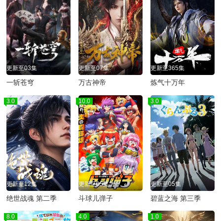
更新至03集
更新至07集
更新至365集
一斩苍穹
万古神帝
炼气十万年
3.0
10.0
3.0
更新至12集
更新至05集
更新至05集
绝世战魂 第二季
斗球儿弹子
碧蓝之海 第三季
8.0
4.0
1.0