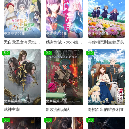
更新至第06集
更新至第05集
更新至第05集
无自觉圣女今天也无意识地释放力量
感谢对战～大小姐才不玩格斗游戏～
与你相恋到生命尽头
8.0
9.0
2.0
更新至第680集
更新至第05集
更新至第05集
武神主宰
新攻壳机动队
奇招百出的维多利亚
6.0
1.0
2.0