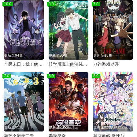
10.0
8.0
7.0
更新至94集
更新至05集
更新至18集
全民末日：我！病毒君王动态漫画
转学后班上的清纯可爱美少女，竟是小时候玩在一起的哥儿们
欺诈游戏动漫
7.0
6.0
8.0
更新至05集
更新至235集
更新至05集
碧蓝之海第三季
吞噬星空
碧蓝航线 微速前行 第二季