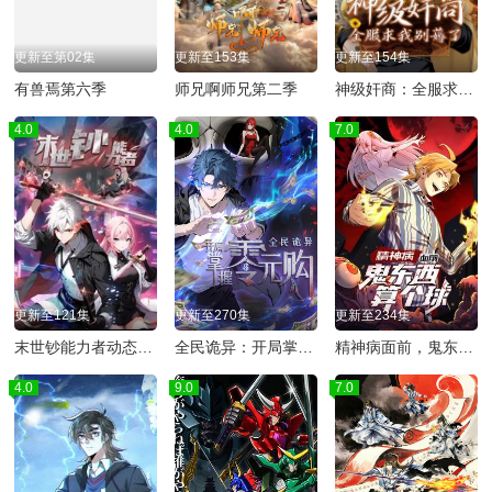
更新至第02集
更新至153集
更新至154集
有兽焉第六季
师兄啊师兄第二季
神级奸商：全服求我别薅了
4.0
4.0
7.0
更新至121集
更新至270集
更新至234集
末世钞能力者动态漫画
全民诡异：开局掌握零元购动态漫画
精神病面前，鬼东西算个球动态漫画第1季
4.0
9.0
7.0