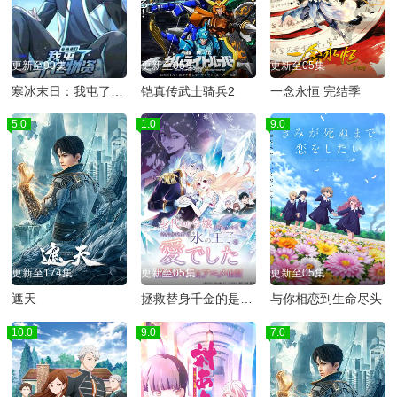
更新至99集
更新至05集
更新至05集
寒冰末日：我屯了千亿物资动态漫画第1季
铠真传武士骑兵2
​一念永恒 完结季​
5.0
1.0
9.0
更新至174集
更新至05集
更新至05集
遮天
拯救替身千金的是冷酷无情冰之王子的爱
与你相恋到生命尽头
10.0
9.0
7.0