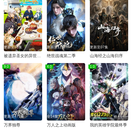
更新至05集
更新至12集
更新至07集
被遗弃圣女的异世界美食之旅 用隐藏技能召唤了露营车
绝世战魂第二季
山海经之山海归序
9.0
4.0
1.0
更新至471集
全14集
已完结
万界独尊
万人之上动画版
我的英雄学院最终季