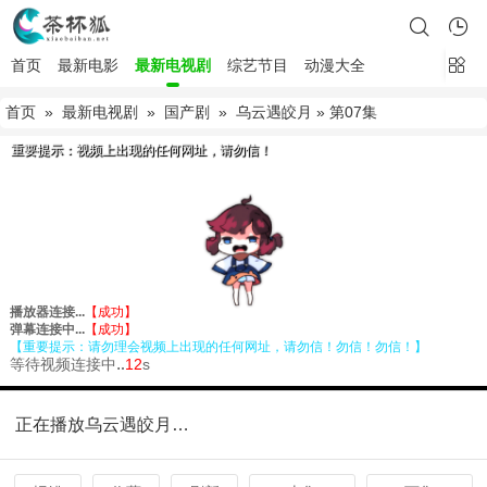
首页
最新电影
最新电视剧
综艺节目
动漫大全
首页
»
最新电视剧
»
国产剧
»
乌云遇皎月
» 第07集
正在播放乌云遇皎月第07集