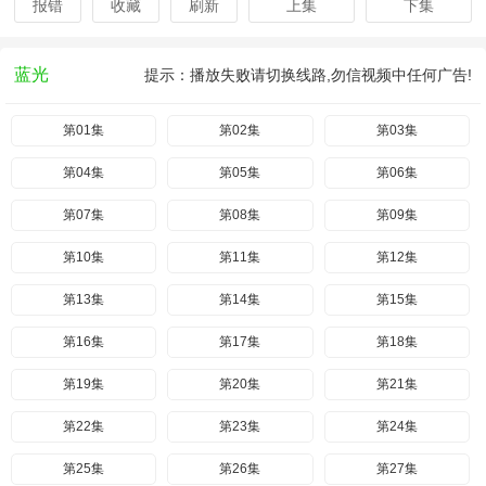
报错
收藏
刷新
上集
下集
蓝光
提示：播放失败请切换线路,勿信视频中任何广告!
第01集
第02集
第03集
第04集
第05集
第06集
第07集
第08集
第09集
第10集
第11集
第12集
第13集
第14集
第15集
第16集
第17集
第18集
第19集
第20集
第21集
第22集
第23集
第24集
第25集
第26集
第27集