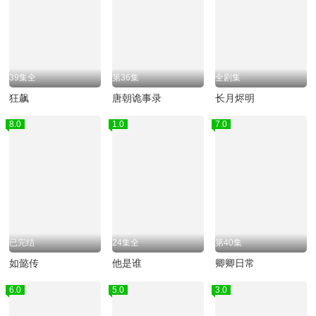
39集全
第36集
全剧集
狂飙
唐朝诡事录
长月烬明
8.0
1.0
7.0
已完结
24集全
第40集
如懿传
他是谁
卿卿日常
6.0
5.0
3.0