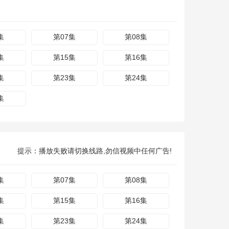
集
第07集
第08集
集
第15集
第16集
集
第23集
第24集
集
提示：播放失败请切换线路,勿信视频中任何广告!
集
第07集
第08集
集
第15集
第16集
集
第23集
第24集