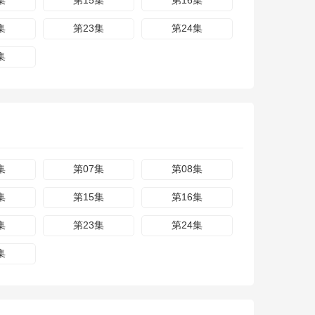
集
第15集
第16集
集
第23集
第24集
集
集
第07集
第08集
集
第15集
第16集
集
第23集
第24集
集