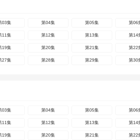
第03集
第04集
第05集
第06
第11集
第12集
第13集
第14
第19集
第20集
第21集
第22
第27集
第28集
第29集
第30
第03集
第04集
第05集
第06
第11集
第12集
第13集
第14
第19集
第20集
第21集
第22