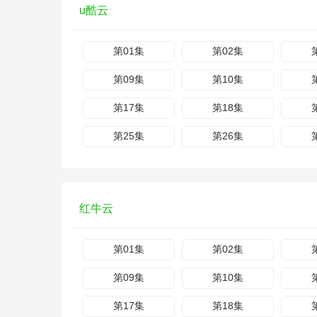
u酷云
第01集
第02集
第09集
第10集
第17集
第18集
第25集
第26集
红牛云
第01集
第02集
第09集
第10集
第17集
第18集