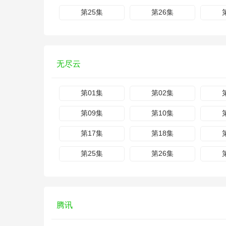
第25集
第26集
无尽云
第01集
第02集
第09集
第10集
第17集
第18集
第25集
第26集
腾讯