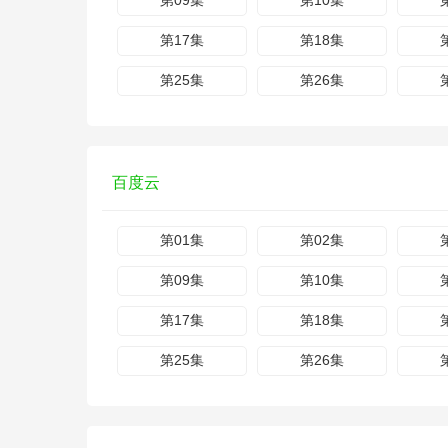
第09集
第10集
第17集
第18集
第25集
第26集
百度云
第01集
第02集
第09集
第10集
第17集
第18集
第25集
第26集