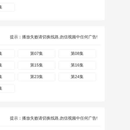
集
提示：播放失败请切换线路,勿信视频中任何广告!
集
第07集
第08集
集
第15集
第16集
集
第23集
第24集
集
提示：播放失败请切换线路,勿信视频中任何广告!