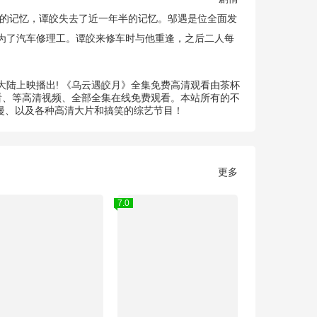
天的记忆，谭皎失去了近一年半的记忆。邬遇是位全面发
为了汽车修理工。谭皎来修车时与他重逢，之后二人每
国大陆上映播出! 《乌云遇皎月》全集免费高清观看由茶杯
看、等高清视频、全部全集在线免费观看。本站所有的不
动漫、以及各种高清大片和搞笑的综艺节目！
更多
7.0