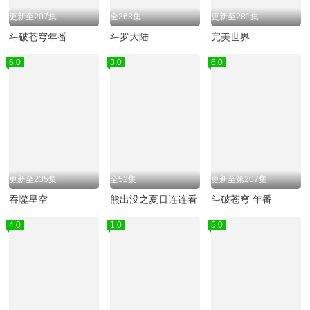
更新至207集
全263集
更新至281集
斗破苍穹年番
斗罗大陆
完美世界
6.0
3.0
6.0
更新至235集
全52集
更新至第207集
吞噬星空
熊出没之夏日连连看
斗破苍穹 年番
4.0
1.0
5.0