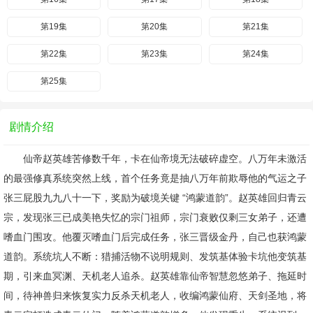
第19集
第20集
第21集
第22集
第23集
第24集
第25集
剧情介绍
仙帝赵英雄苦修数千年，卡在仙帝境无法破碎虚空。八万年未激活
的最强修真系统突然上线，首个任务竟是抽八万年前欺辱他的气运之子
张三屁股九九八十一下，奖励为破境关键 “鸿蒙道韵”。赵英雄回归青云
宗，发现张三已成美艳失忆的宗门祖师，宗门衰败仅剩三女弟子，还遭
嗜血门围攻。他覆灭嗜血门后完成任务，张三晋级金丹，自己也获鸿蒙
道韵。系统坑人不断：猎捕活物不说明规则、发筑基体验卡坑他变筑基
期，引来血冥渊、天机老人追杀。赵英雄靠仙帝智慧忽悠弟子、拖延时
间，待神兽归来恢复实力反杀天机老人，收编鸿蒙仙府、天剑圣地，将