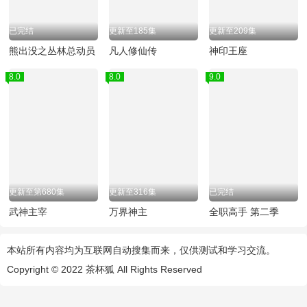
已完结
更新至185集
更新至209集
熊出没之丛林总动员
凡人修仙传
神印王座
8.0
8.0
9.0
更新至第680集
更新至316集
已完结
武神主宰
万界神主
全职高手 第二季
本站所有内容均为互联网自动搜集而来，仅供测试和学习交流。
Copyright © 2022
茶杯狐
All Rights Reserved