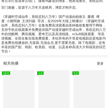
青云宗打造成青云仙门。随着鸿蒙道韵增多，他发现重生、系统迟到、
宗门衰败，皆源于八万年天道棋局，博弈才刚开启。
《穿越时空成仙帝，系统迟到八万年》国产动漫由
柏南玉
麋鹿
缚
鸢
小猪阿姨
主演
刘扬
导演，在2026年大陆上映播出! 《穿越时空成
仙帝，系统迟到八万年》全集免费高清观看由茶杯狐收集整理于网络，
支持手机在线观看并免费提供国产动漫穿越时空成仙帝，系统迟到八万
年的优酷网、腾讯视频、爱奇艺以及高清线路、m3u8线路观看、等高
清视频、全部全集在线免费观看。本站所有的不管是电视剧还是电影均
是免费在线播放的,无套路,无须会员,更不需要充值。除了电视剧，还有
丰富的国产剧、韩剧、欧美剧、动漫、以及各种高清大片和搞笑的综艺
节目！
相关热播
更多
10.0
1.0
5.0