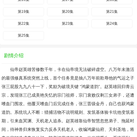
第19集
第20集
第21集
第22集
第23集
第24集
第25集
剧情介绍
仙帝赵英雄苦修数千年，卡在仙帝境无法破碎虚空。八万年未激活
的最强修真系统突然上线，首个任务竟是抽八万年前欺辱他的气运之子
张三屁股九九八十一下，奖励为破境关键 “鸿蒙道韵”。赵英雄回归青云
宗，发现张三已成美艳失忆的宗门祖师，宗门衰败仅剩三女弟子，还遭
嗜血门围攻。他覆灭嗜血门后完成任务，张三晋级金丹，自己也获鸿蒙
道韵。系统坑人不断：猎捕活物不说明规则、发筑基体验卡坑他变筑基
期，引来血冥渊、天机老人追杀。赵英雄靠仙帝智慧忽悠弟子、拖延时
间，待神兽归来恢复实力反杀天机老人，收编鸿蒙仙府、天剑圣地，将