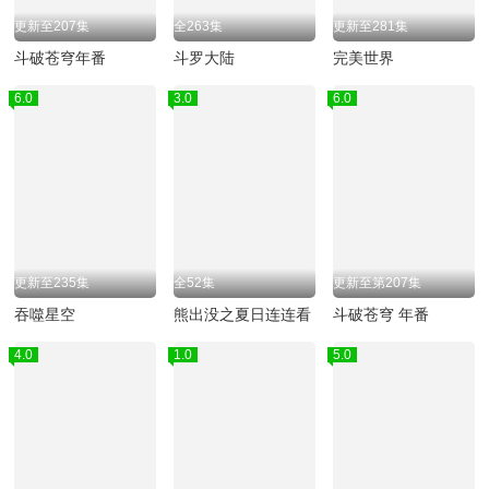
更新至207集
全263集
更新至281集
斗破苍穹年番
斗罗大陆
完美世界
6.0
3.0
6.0
更新至235集
全52集
更新至第207集
吞噬星空
熊出没之夏日连连看
斗破苍穹 年番
4.0
1.0
5.0