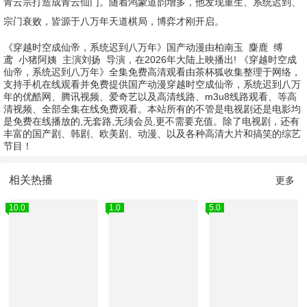
青云宗打造成青云仙门。随着鸿蒙道韵增多，他发现重生、系统迟到、
宗门衰败，皆源于八万年天道棋局，博弈才刚开启。
《穿越时空成仙帝，系统迟到八万年》国产动漫由
柏南玉
麋鹿
缚
鸢
小猪阿姨
主演
刘扬
导演，在2026年大陆上映播出! 《穿越时空成
仙帝，系统迟到八万年》全集免费高清观看由茶杯狐收集整理于网络，
支持手机在线观看并免费提供国产动漫穿越时空成仙帝，系统迟到八万
年的优酷网、腾讯视频、爱奇艺以及高清线路、m3u8线路观看、等高
清视频、全部全集在线免费观看。本站所有的不管是电视剧还是电影均
是免费在线播放的,无套路,无须会员,更不需要充值。除了电视剧，还有
丰富的国产剧、韩剧、欧美剧、动漫、以及各种高清大片和搞笑的综艺
节目！
相关热播
更多
10.0
1.0
5.0