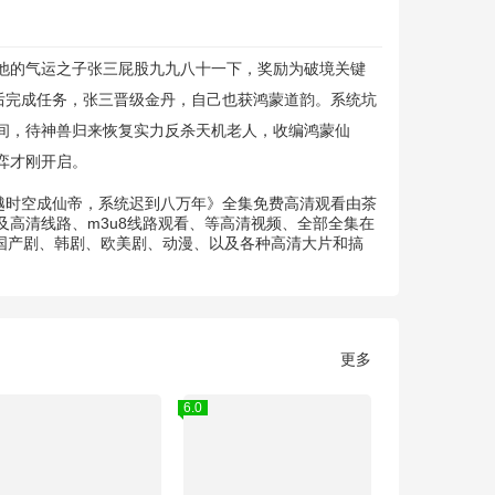
他的气运之子张三屁股九九八十一下，奖励为破境关键
后完成任务，张三晋级金丹，自己也获鸿蒙道韵。系统坑
间，待神兽归来恢复实力反杀天机老人，收编鸿蒙仙
弈才刚开启。
穿越时空成仙帝，系统迟到八万年》全集免费高清观看由茶
高清线路、m3u8线路观看、等高清视频、全部全集在
的国产剧、韩剧、欧美剧、动漫、以及各种高清大片和搞
更多
6.0