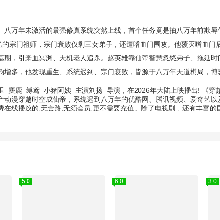
八万年未激活的最强修真系统突然上线，首个任务竟是抽八万年前欺辱
失忆的宗门祖师，宗门衰败仅剩三女弟子，还遭嗜血门围攻。他覆灭嗜血门
基期，引来血冥渊、天机老人追杀。赵英雄靠仙帝智慧忽悠弟子、拖延时
韵增多，他发现重生、系统迟到、宗门衰败，皆源于八万年天道棋局，博
玉
麋鹿
缚鸢
小猪阿姨
主演
刘扬
导演，在2026年大陆上映播出! 《
产动漫穿越时空成仙帝，系统迟到八万年的优酷网、腾讯视频、爱奇艺以及
在线播放的,无套路,无须会员,更不需要充值。除了电视剧，还有丰富
5.0
6.0
3.0