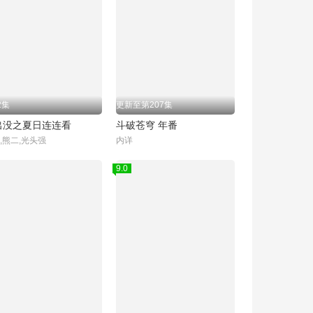
2集
更新至第207集
出没之夏日连连看
斗破苍穹 年番
,熊二,光头强
内详
9.0