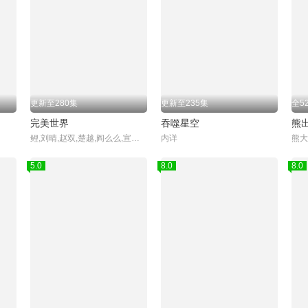
更新至280集
更新至235集
全5
完美世界
吞噬星空
熊
鲤,刘晴,赵双,楚越,阎么么,宣晓鸣
内详
熊大
5.0
8.0
8.0