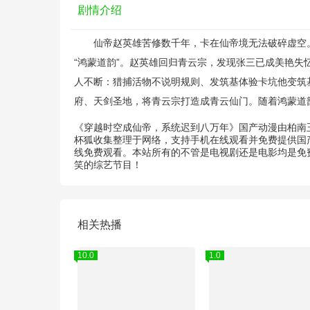
剧情介绍
仙帝赵英雄苦修数千年，卡在仙帝境无法破碎虚空。
“鸿蒙道韵”。赵英雄回归青云宗，发现张三已成美艳
人不断：猎捕活物不说明规则、发筑基体验卡坑他变筑
府、天剑圣地，将青云宗打造成青云仙门。随着鸿蒙道
《穿越时空成仙帝，系统迟到八万年》国产动漫由
柏南
杯狐收集整理于网络，支持手机在线观看并免费提供国
线免费观看。本站所有的不管是电视剧还是电影均是免费
笑的综艺节目！
相关热播
10.0
1.0