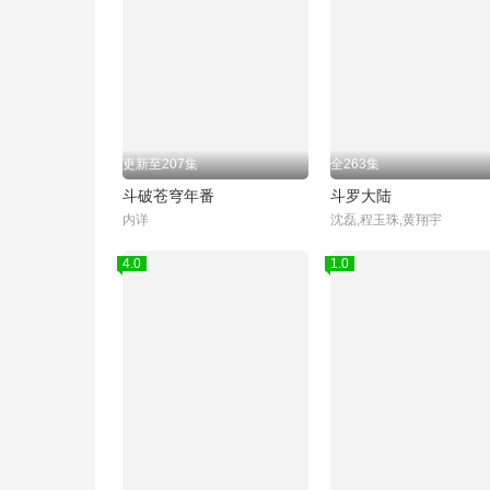
更新至207集
全263集
斗破苍穹年番
斗罗大陆
内详
沈磊,程玉珠,黄翔宇
4.0
1.0