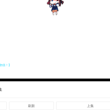
集
刷新
上集