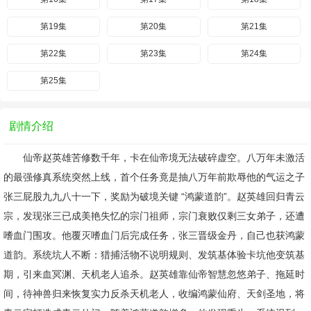
第19集
第20集
第21集
第22集
第23集
第24集
第25集
剧情介绍
仙帝赵英雄苦修数千年，卡在仙帝境无法破碎虚空。八万年未激活
的最强修真系统突然上线，首个任务竟是抽八万年前欺辱他的气运之子
张三屁股九九八十一下，奖励为破境关键 “鸿蒙道韵”。赵英雄回归青云
宗，发现张三已成美艳失忆的宗门祖师，宗门衰败仅剩三女弟子，还遭
嗜血门围攻。他覆灭嗜血门后完成任务，张三晋级金丹，自己也获鸿蒙
道韵。系统坑人不断：猎捕活物不说明规则、发筑基体验卡坑他变筑基
期，引来血冥渊、天机老人追杀。赵英雄靠仙帝智慧忽悠弟子、拖延时
间，待神兽归来恢复实力反杀天机老人，收编鸿蒙仙府、天剑圣地，将