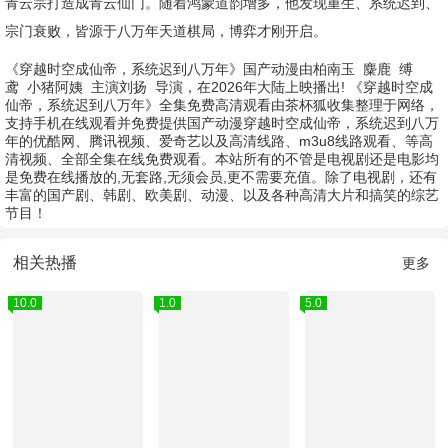
青云宗打造成青云仙门。随着鸿蒙道韵增多，他发现重生、系统迟到、
宗门衰败，皆源于八万年天道棋局，博弈才刚开启。
《穿越时空成仙帝，系统迟到八万年》国产动漫由
柏南玉
麋鹿
缚
鸢
小猪阿姨
主演
刘扬
导演，在2026年大陆上映播出! 《穿越时空成
仙帝，系统迟到八万年》全集免费高清观看由茶杯狐收集整理于网络，
支持手机在线观看并免费提供国产动漫穿越时空成仙帝，系统迟到八万
年的优酷网、腾讯视频、爱奇艺以及高清线路、m3u8线路观看、等高
清视频、全部全集在线免费观看。本站所有的不管是电视剧还是电影均
是免费在线播放的,无套路,无须会员,更不需要充值。除了电视剧，还有
丰富的国产剧、韩剧、欧美剧、动漫、以及各种高清大片和搞笑的综艺
节目！
相关热播
更多
10.0
1.0
5.0