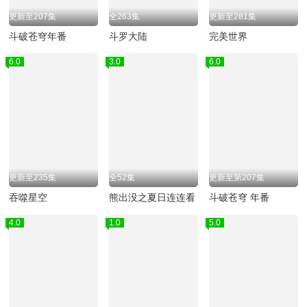
更新至207集
全263集
更新至281集
斗破苍穹年番
斗罗大陆
完美世界
6.0
3.0
6.0
更新至235集
全52集
更新至第207集
吞噬星空
熊出没之夏日连连看
斗破苍穹 年番
4.0
1.0
5.0