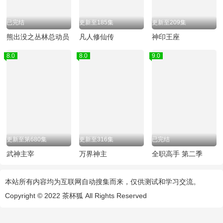
已完结
更新至185集
更新至209集
熊出没之丛林总动员
凡人修仙传
神印王座
8.0
8.0
9.0
更新至第680集
更新至316集
已完结
武神主宰
万界神主
全职高手 第二季
本站所有内容均为互联网自动搜集而来，仅供测试和学习交流。
Copyright © 2022
茶杯狐
All Rights Reserved