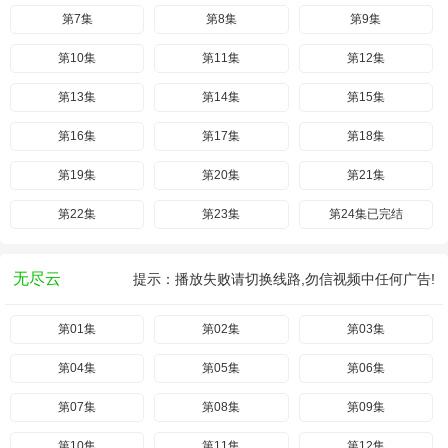
第7集
第8集
第9集
第10集
第11集
第12集
第13集
第14集
第15集
第16集
第17集
第18集
第19集
第20集
第21集
第22集
第23集
第24集已完结
无尽云
提示：播放失败请切换线路,勿信视频中任何广告!
第01集
第02集
第03集
第04集
第05集
第06集
第07集
第08集
第09集
第10集
第11集
第12集