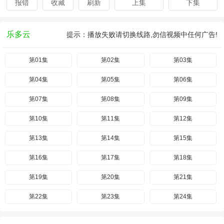
报错
收藏
刷新
上集
下集
乐多云
提示：播放失败请切换线路,勿信视频中任何广告!
第01集
第02集
第03集
第04集
第05集
第06集
第07集
第08集
第09集
第10集
第11集
第12集
第13集
第14集
第15集
第16集
第17集
第18集
第19集
第20集
第21集
第22集
第23集
第24集