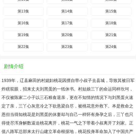
第13集
第14集
第15集
第16集
第17集
第18集
第19集
第20集
第21集
第22集
第23集
第24集
剧情介绍
1939年，辽县麻田的村媳妇桃花因擅自带小叔子去县城，导致其被日军
炸瞎双眼，招来丈夫刘黑蛋的一纸休书。村姑娘三丫的命运同样坎坷，
不仅被陈家二小子以三石粮食退亲，更在不知情的情况下与刘黑蛋火速
定了亲，三丫心灰意冷之下欲悬梁自尽，被桃花意外救下。本是救命之
恩但当得知桃花是刘黑蛋的休妻却与自己一样怀有身孕之后，三丫也只
得使尽浑身解数逼迫桃花离开，桃花一气之下带着小叔离开了刘家。正
值八路军总部来太行山建立革命根据地，桃花投身革命加入了中国共产