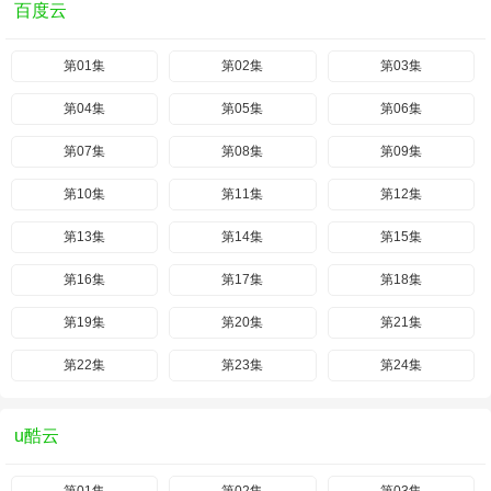
百度云
第01集
第02集
第03集
第04集
第05集
第06集
第07集
第08集
第09集
第10集
第11集
第12集
第13集
第14集
第15集
第16集
第17集
第18集
第19集
第20集
第21集
第22集
第23集
第24集
u酷云